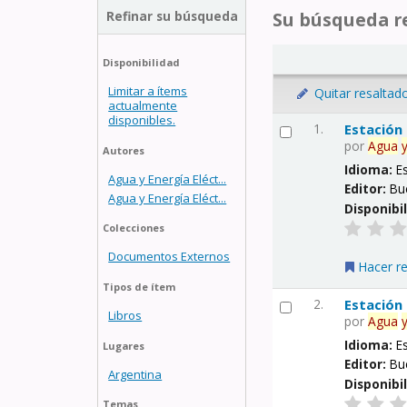
Refinar su búsqueda
Su búsqueda re
Disponibilidad
Limitar a ítems
Quitar resaltad
actualmente
disponibles.
1.
Estación
por
Agua
Autores
Idioma:
E
Agua y Energía Eléct...
Editor:
Bu
Agua y Energía Eléct...
Disponibi
Colecciones
Documentos Externos
Hacer r
Tipos de ítem
2.
Estación
Libros
por
Agua
Idioma:
E
Lugares
Editor:
Bu
Argentina
Disponibi
Temas