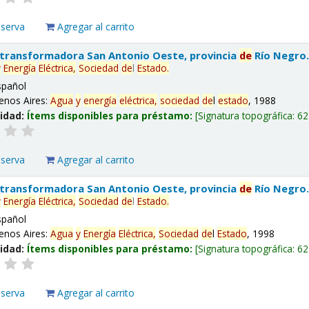
eserva
Agregar al carrito
 transformadora San Antonio Oeste, provincia
de
Río Negro
y
Energía
Eléctrica,
Sociedad
de
l
Estado
.
spañol
enos Aires:
Agua
y
energía
eléctrica,
sociedad
de
l
estado
, 1988
lidad:
Ítems disponibles para préstamo:
Signatura topográfica:
62
eserva
Agregar al carrito
 transformadora San Antonio Oeste, provincia
de
Río Negro
y
Energía
Eléctrica,
Sociedad
de
l
Estado
.
spañol
enos Aires:
Agua
y
Energía
Eléctrica,
Sociedad
de
l
Estado
, 1998
lidad:
Ítems disponibles para préstamo:
Signatura topográfica:
62
eserva
Agregar al carrito