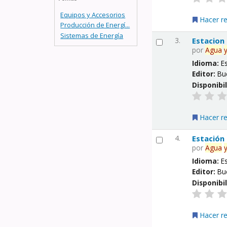
Equipos y Accesorios
Hacer r
Producción de Energí...
Sistemas de Energía
3.
Estacion
por
Agua
Idioma:
E
Editor:
Bu
Disponibi
Hacer r
4.
Estación
por
Agua
Idioma:
E
Editor:
Bu
Disponibi
Hacer r