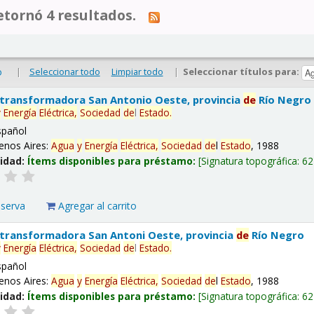
tornó 4 resultados.
|
Seleccionar todo
Limpiar todo
|
Seleccionar títulos para:
o
 transformadora San Antonio Oeste, provincia
de
Río Negro
y
Energía
Eléctrica,
Sociedad
de
l
Estado
.
spañol
enos Aires:
Agua
y
Energía
Eléctrica,
Sociedad
de
l
Estado
, 1988
lidad:
Ítems disponibles para préstamo:
Signatura topográfica:
62
eserva
Agregar al carrito
 transformadora San Antoni Oeste, provincia
de
Río Negro
y
Energía
Eléctrica,
Sociedad
de
l
Estado
.
spañol
enos Aires:
Agua
y
Energía
Eléctrica,
Sociedad
de
l
Estado
, 1988
lidad:
Ítems disponibles para préstamo:
Signatura topográfica:
62