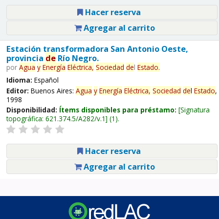
Hacer reserva
Agregar al carrito
Estación transformadora San Antonio Oeste,
provincia
de
Río Negro.
por
Agua
y
Energía
Eléctrica,
Sociedad
de
l
Estado
.
Idioma:
Español
Editor:
Buenos Aires:
Agua
y
Energía
Eléctrica,
Sociedad
de
l
Estado
,
1998
Disponibilidad:
Ítems disponibles para préstamo:
Signatura
topográfica:
621.374.5/A282/v.1
(1).
Hacer reserva
Agregar al carrito