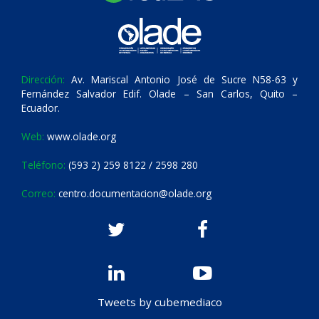
Dirección:
Av. Mariscal Antonio José de Sucre N58-63 y
Fernández Salvador Edif. Olade – San Carlos, Quito –
Ecuador.
Web:
www.olade.org
Teléfono:
(593 2) 259 8122 / 2598 280
Correo:
centro.documentacion@olade.org
Tweets by cubemediaco