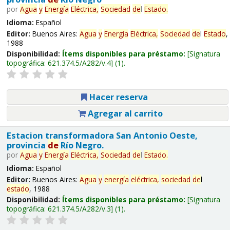
por
Agua
y
Energía
Eléctrica,
Sociedad
de
l
Estado
.
Idioma:
Español
Editor:
Buenos Aires:
Agua
y
Energía
Eléctrica,
Sociedad
de
l
Estado
,
1988
Disponibilidad:
Ítems disponibles para préstamo:
Signatura
topográfica:
621.374.5/A282/v.4
(1).
Hacer reserva
Agregar al carrito
Estacion transformadora San Antonio Oeste,
provincia
de
Río Negro.
por
Agua
y
Energía
Eléctrica,
Sociedad
de
l
Estado
.
Idioma:
Español
Editor:
Buenos Aires:
Agua
y
energía
eléctrica,
sociedad
de
l
estado
, 1988
Disponibilidad:
Ítems disponibles para préstamo:
Signatura
topográfica:
621.374.5/A282/v.3
(1).