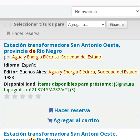
|
|
Seleccionar títulos para:
Hacer reserva
Estación transformadora San Antonio Oeste,
provincia
de
Río Negro
por
Agua
y
Energía
Eléctrica,
Sociedad
de
l
Estado
.
Idioma:
Español
Editor:
Buenos Aires:
Agua
y
Energía
Eléctrica,
Sociedad
de
l
Estado
,
1988
Disponibilidad:
Ítems disponibles para préstamo:
Signatura
topográfica:
621.374.5/A282/v.2
(3).
Hacer reserva
Agregar al carrito
Estación transformadora San Antoni Oeste,
provincia
de
Río Negro