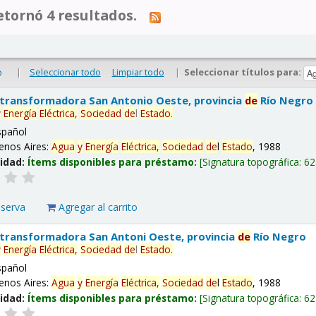
tornó 4 resultados.
|
Seleccionar todo
Limpiar todo
|
Seleccionar títulos para:
o
 transformadora San Antonio Oeste, provincia
de
Río Negro
y
Energía
Eléctrica,
Sociedad
de
l
Estado
.
spañol
enos Aires:
Agua
y
Energía
Eléctrica,
Sociedad
de
l
Estado
, 1988
lidad:
Ítems disponibles para préstamo:
Signatura topográfica:
62
eserva
Agregar al carrito
 transformadora San Antoni Oeste, provincia
de
Río Negro
y
Energía
Eléctrica,
Sociedad
de
l
Estado
.
spañol
enos Aires:
Agua
y
Energía
Eléctrica,
Sociedad
de
l
Estado
, 1988
lidad:
Ítems disponibles para préstamo:
Signatura topográfica:
62