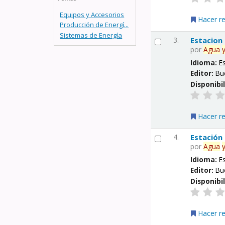
Equipos y Accesorios
Hacer r
Producción de Energí...
Sistemas de Energía
3.
Estacion
por
Agua
Idioma:
E
Editor:
Bu
Disponibi
Hacer r
4.
Estación
por
Agua
Idioma:
E
Editor:
Bu
Disponibi
Hacer r