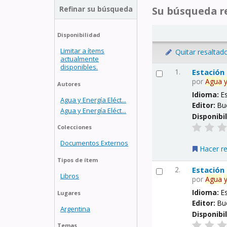
Refinar su búsqueda
Su búsqueda re
Disponibilidad
Limitar a ítems
Quitar resaltad
actualmente
disponibles.
1.
Estación
por
Agua
Autores
Idioma:
E
Agua y Energía Eléct...
Editor:
Bu
Agua y Energía Eléct...
Disponibi
Colecciones
Documentos Externos
Hacer r
Tipos de ítem
2.
Estación
Libros
por
Agua
Idioma:
E
Lugares
Editor:
Bu
Argentina
Disponibi
Temas