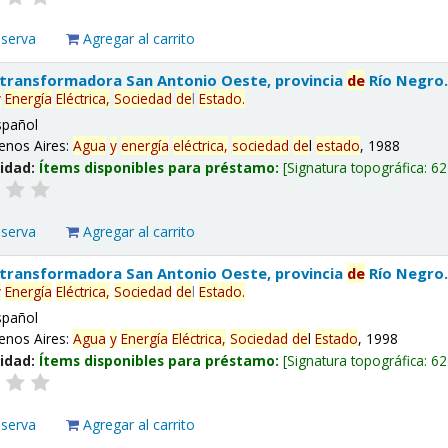
eserva
Agregar al carrito
 transformadora San Antonio Oeste, provincia
de
Río Negro
y
Energía
Eléctrica,
Sociedad
de
l
Estado
.
spañol
enos Aires:
Agua
y
energía
eléctrica,
sociedad
de
l
estado
, 1988
lidad:
Ítems disponibles para préstamo:
Signatura topográfica:
62
eserva
Agregar al carrito
 transformadora San Antonio Oeste, provincia
de
Río Negro
y
Energía
Eléctrica,
Sociedad
de
l
Estado
.
spañol
enos Aires:
Agua
y
Energía
Eléctrica,
Sociedad
de
l
Estado
, 1998
lidad:
Ítems disponibles para préstamo:
Signatura topográfica:
62
eserva
Agregar al carrito