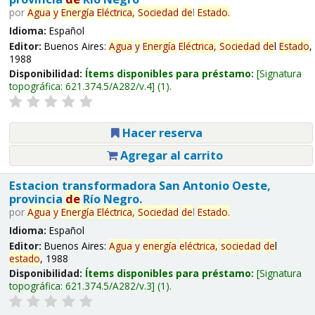
por
Agua
y
Energía
Eléctrica,
Sociedad
de
l
Estado
.
Idioma:
Español
Editor:
Buenos Aires:
Agua
y
Energía
Eléctrica,
Sociedad
de
l
Estado
,
1988
Disponibilidad:
Ítems disponibles para préstamo:
Signatura
topográfica:
621.374.5/A282/v.4
(1).
Hacer reserva
Agregar al carrito
Estacion transformadora San Antonio Oeste,
provincia
de
Río Negro.
por
Agua
y
Energía
Eléctrica,
Sociedad
de
l
Estado
.
Idioma:
Español
Editor:
Buenos Aires:
Agua
y
energía
eléctrica,
sociedad
de
l
estado
, 1988
Disponibilidad:
Ítems disponibles para préstamo:
Signatura
topográfica:
621.374.5/A282/v.3
(1).