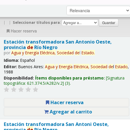
|
|
Seleccionar títulos para:
Hacer reserva
Estación transformadora San Antonio Oeste,
provincia
de
Río Negro
por
Agua
y
Energía
Eléctrica,
Sociedad
de
l
Estado
.
Idioma:
Español
Editor:
Buenos Aires:
Agua
y
Energía
Eléctrica,
Sociedad
de
l
Estado
,
1988
Disponibilidad:
Ítems disponibles para préstamo:
Signatura
topográfica:
621.374.5/A282/v.2
(3).
Hacer reserva
Agregar al carrito
Estación transformadora San Antoni Oeste,
provincia
de
Río Negro