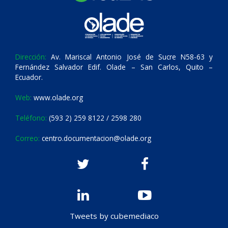
Dirección:
Av. Mariscal Antonio José de Sucre N58-63 y
Fernández Salvador Edif. Olade – San Carlos, Quito –
Ecuador.
Web:
www.olade.org
Teléfono:
(593 2) 259 8122 / 2598 280
Correo:
centro.documentacion@olade.org
Tweets by cubemediaco