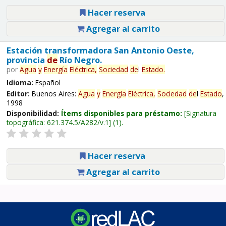
Hacer reserva
Agregar al carrito
Estación transformadora San Antonio Oeste,
provincia
de
Río Negro.
por
Agua
y
Energía
Eléctrica,
Sociedad
de
l
Estado
.
Idioma:
Español
Editor:
Buenos Aires:
Agua
y
Energía
Eléctrica,
Sociedad
de
l
Estado
,
1998
Disponibilidad:
Ítems disponibles para préstamo:
Signatura
topográfica:
621.374.5/A282/v.1
(1).
Hacer reserva
Agregar al carrito