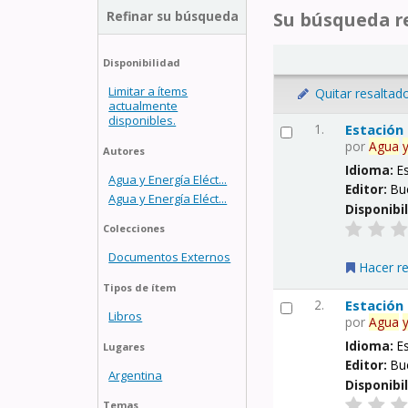
Refinar su búsqueda
Su búsqueda re
Disponibilidad
Limitar a ítems
Quitar resaltad
actualmente
disponibles.
1.
Estación
por
Agua
Autores
Idioma:
E
Agua y Energía Eléct...
Editor:
Bu
Agua y Energía Eléct...
Disponibi
Colecciones
Documentos Externos
Hacer r
Tipos de ítem
2.
Estación
Libros
por
Agua
Idioma:
E
Lugares
Editor:
Bu
Argentina
Disponibi
Temas