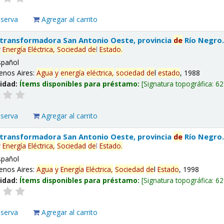
eserva
Agregar al carrito
 transformadora San Antonio Oeste, provincia
de
Río Negro
y
Energía
Eléctrica,
Sociedad
de
l
Estado
.
spañol
enos Aires:
Agua
y
energía
eléctrica,
sociedad
de
l
estado
, 1988
lidad:
Ítems disponibles para préstamo:
Signatura topográfica:
62
eserva
Agregar al carrito
 transformadora San Antonio Oeste, provincia
de
Río Negro
y
Energía
Eléctrica,
Sociedad
de
l
Estado
.
spañol
enos Aires:
Agua
y
Energía
Eléctrica,
Sociedad
de
l
Estado
, 1998
lidad:
Ítems disponibles para préstamo:
Signatura topográfica:
62
eserva
Agregar al carrito