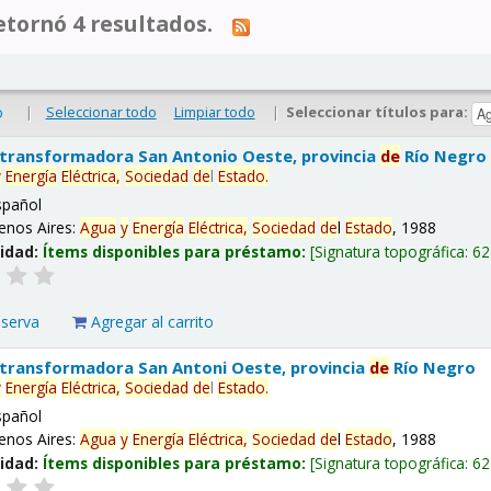
tornó 4 resultados.
|
Seleccionar todo
Limpiar todo
|
Seleccionar títulos para:
o
 transformadora San Antonio Oeste, provincia
de
Río Negro
y
Energía
Eléctrica,
Sociedad
de
l
Estado
.
spañol
enos Aires:
Agua
y
Energía
Eléctrica,
Sociedad
de
l
Estado
, 1988
lidad:
Ítems disponibles para préstamo:
Signatura topográfica:
62
eserva
Agregar al carrito
 transformadora San Antoni Oeste, provincia
de
Río Negro
y
Energía
Eléctrica,
Sociedad
de
l
Estado
.
spañol
enos Aires:
Agua
y
Energía
Eléctrica,
Sociedad
de
l
Estado
, 1988
lidad:
Ítems disponibles para préstamo:
Signatura topográfica:
62