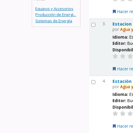
Equipos y Accesorios
Hacer r
Producción de Energí...
Sistemas de Energía
3.
Estacion
por
Agua
Idioma:
E
Editor:
Bu
Disponibi
Hacer r
4.
Estación
por
Agua
Idioma:
E
Editor:
Bu
Disponibi
Hacer r