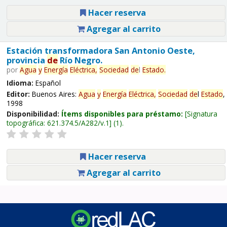
Hacer reserva
Agregar al carrito
Estación transformadora San Antonio Oeste,
provincia
de
Río Negro.
por
Agua
y
Energía
Eléctrica,
Sociedad
de
l
Estado
.
Idioma:
Español
Editor:
Buenos Aires:
Agua
y
Energía
Eléctrica,
Sociedad
de
l
Estado
,
1998
Disponibilidad:
Ítems disponibles para préstamo:
Signatura
topográfica:
621.374.5/A282/v.1
(1).
Hacer reserva
Agregar al carrito