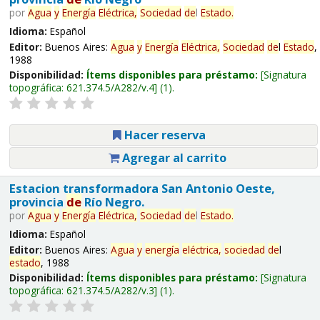
por
Agua
y
Energía
Eléctrica,
Sociedad
de
l
Estado
.
Idioma:
Español
Editor:
Buenos Aires:
Agua
y
Energía
Eléctrica,
Sociedad
de
l
Estado
,
1988
Disponibilidad:
Ítems disponibles para préstamo:
Signatura
topográfica:
621.374.5/A282/v.4
(1).
Hacer reserva
Agregar al carrito
Estacion transformadora San Antonio Oeste,
provincia
de
Río Negro.
por
Agua
y
Energía
Eléctrica,
Sociedad
de
l
Estado
.
Idioma:
Español
Editor:
Buenos Aires:
Agua
y
energía
eléctrica,
sociedad
de
l
estado
, 1988
Disponibilidad:
Ítems disponibles para préstamo:
Signatura
topográfica:
621.374.5/A282/v.3
(1).