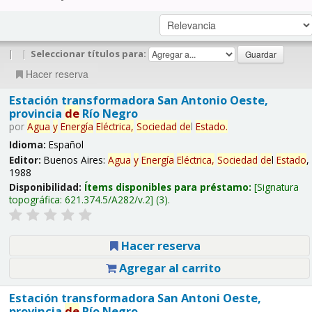
|
|
Seleccionar títulos para:
Hacer reserva
Estación transformadora San Antonio Oeste,
provincia
de
Río Negro
por
Agua
y
Energía
Eléctrica,
Sociedad
de
l
Estado
.
Idioma:
Español
Editor:
Buenos Aires:
Agua
y
Energía
Eléctrica,
Sociedad
de
l
Estado
,
1988
Disponibilidad:
Ítems disponibles para préstamo:
Signatura
topográfica:
621.374.5/A282/v.2
(3).
Hacer reserva
Agregar al carrito
Estación transformadora San Antoni Oeste,
provincia
de
Río Negro