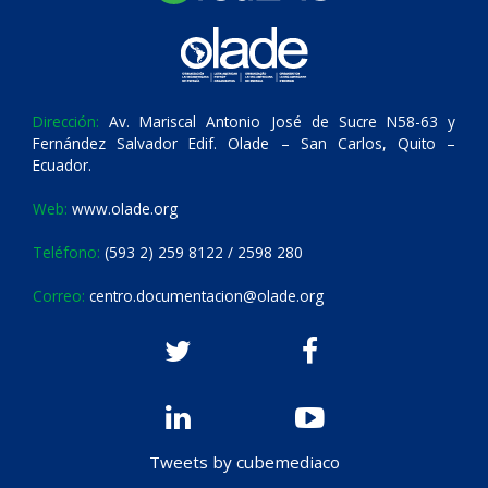
Dirección:
Av. Mariscal Antonio José de Sucre N58-63 y
Fernández Salvador Edif. Olade – San Carlos, Quito –
Ecuador.
Web:
www.olade.org
Teléfono:
(593 2) 259 8122 / 2598 280
Correo:
centro.documentacion@olade.org
Tweets by cubemediaco