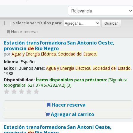
|
|
Seleccionar títulos para:
Hacer reserva
Estación transformadora San Antonio Oeste,
provincia
de
Río Negro
por
Agua
y
Energía
Eléctrica,
Sociedad
de
l
Estado
.
Idioma:
Español
Editor:
Buenos Aires:
Agua
y
Energía
Eléctrica,
Sociedad
de
l
Estado
,
1988
Disponibilidad:
Ítems disponibles para préstamo:
Signatura
topográfica:
621.374.5/A282/v.2
(3).
Hacer reserva
Agregar al carrito
Estación transformadora San Antoni Oeste,
provincia
de
Río Negro