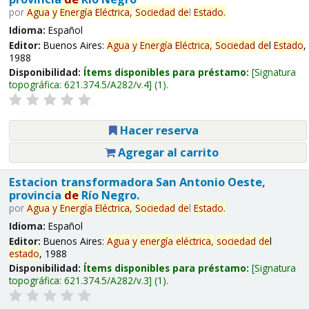
por
Agua
y
Energía
Eléctrica,
Sociedad
de
l
Estado
.
Idioma:
Español
Editor:
Buenos Aires:
Agua
y
Energía
Eléctrica,
Sociedad
de
l
Estado
,
1988
Disponibilidad:
Ítems disponibles para préstamo:
Signatura
topográfica:
621.374.5/A282/v.4
(1).
Hacer reserva
Agregar al carrito
Estacion transformadora San Antonio Oeste,
provincia
de
Río Negro.
por
Agua
y
Energía
Eléctrica,
Sociedad
de
l
Estado
.
Idioma:
Español
Editor:
Buenos Aires:
Agua
y
energía
eléctrica,
sociedad
de
l
estado
, 1988
Disponibilidad:
Ítems disponibles para préstamo:
Signatura
topográfica:
621.374.5/A282/v.3
(1).