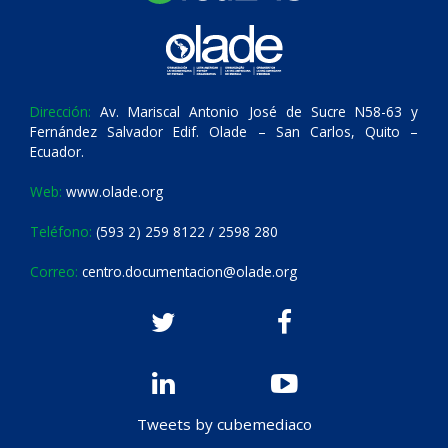
Dirección:
Av. Mariscal Antonio José de Sucre N58-63 y
Fernández Salvador Edif. Olade – San Carlos, Quito –
Ecuador.
Web:
www.olade.org
Teléfono:
(593 2) 259 8122 / 2598 280
Correo:
centro.documentacion@olade.org
Tweets by cubemediaco