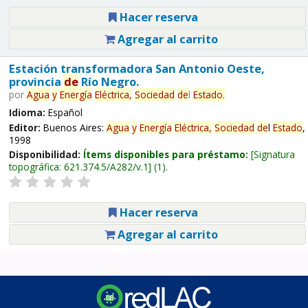
Hacer reserva
Agregar al carrito
Estación transformadora San Antonio Oeste,
provincia
de
Río Negro.
por
Agua
y
Energía
Eléctrica,
Sociedad
de
l
Estado
.
Idioma:
Español
Editor:
Buenos Aires:
Agua
y
Energía
Eléctrica,
Sociedad
de
l
Estado
,
1998
Disponibilidad:
Ítems disponibles para préstamo:
Signatura
topográfica:
621.374.5/A282/v.1
(1).
Hacer reserva
Agregar al carrito