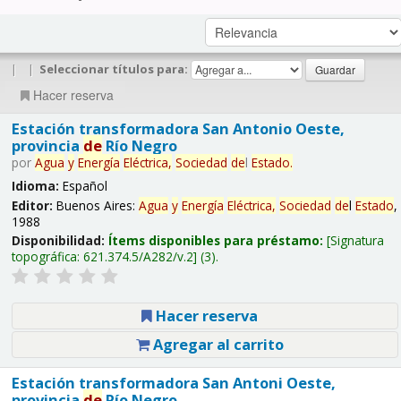
|
|
Seleccionar títulos para:
Hacer reserva
Estación transformadora San Antonio Oeste,
provincia
de
Río Negro
por
Agua
y
Energía
Eléctrica,
Sociedad
de
l
Estado
.
Idioma:
Español
Editor:
Buenos Aires:
Agua
y
Energía
Eléctrica,
Sociedad
de
l
Estado
,
1988
Disponibilidad:
Ítems disponibles para préstamo:
Signatura
topográfica:
621.374.5/A282/v.2
(3).
Hacer reserva
Agregar al carrito
Estación transformadora San Antoni Oeste,
provincia
de
Río Negro