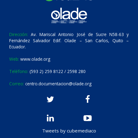
Dirección:
Av. Mariscal Antonio José de Sucre N58-63 y
Fernández Salvador Edif. Olade – San Carlos, Quito –
Ecuador.
Web:
www.olade.org
Teléfono:
(593 2) 259 8122 / 2598 280
Correo:
centro.documentacion@olade.org
Tweets by cubemediaco