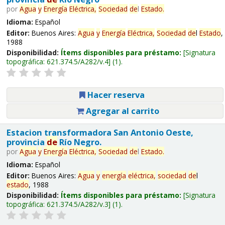
por
Agua
y
Energía
Eléctrica,
Sociedad
de
l
Estado
.
Idioma:
Español
Editor:
Buenos Aires:
Agua
y
Energía
Eléctrica,
Sociedad
de
l
Estado
,
1988
Disponibilidad:
Ítems disponibles para préstamo:
Signatura
topográfica:
621.374.5/A282/v.4
(1).
Hacer reserva
Agregar al carrito
Estacion transformadora San Antonio Oeste,
provincia
de
Río Negro.
por
Agua
y
Energía
Eléctrica,
Sociedad
de
l
Estado
.
Idioma:
Español
Editor:
Buenos Aires:
Agua
y
energía
eléctrica,
sociedad
de
l
estado
, 1988
Disponibilidad:
Ítems disponibles para préstamo:
Signatura
topográfica:
621.374.5/A282/v.3
(1).