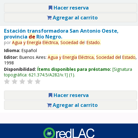
Hacer reserva
Agregar al carrito
Estación transformadora San Antonio Oeste,
provincia
de
Río Negro.
por
Agua
y
Energía
Eléctrica,
Sociedad
de
l
Estado
.
Idioma:
Español
Editor:
Buenos Aires:
Agua
y
Energía
Eléctrica,
Sociedad
de
l
Estado
,
1998
Disponibilidad:
Ítems disponibles para préstamo:
Signatura
topográfica:
621.374.5/A282/v.1
(1).
Hacer reserva
Agregar al carrito