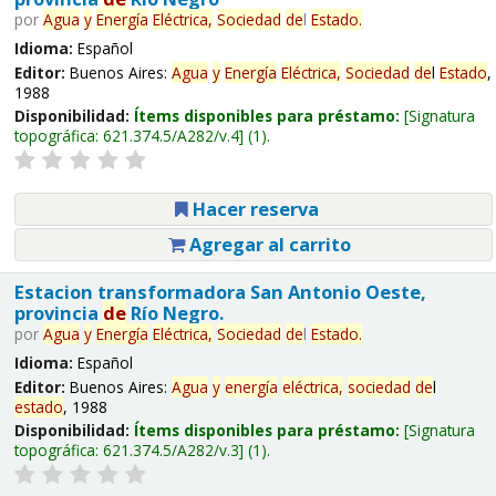
por
Agua
y
Energía
Eléctrica,
Sociedad
de
l
Estado
.
Idioma:
Español
Editor:
Buenos Aires:
Agua
y
Energía
Eléctrica,
Sociedad
de
l
Estado
,
1988
Disponibilidad:
Ítems disponibles para préstamo:
Signatura
topográfica:
621.374.5/A282/v.4
(1).
Hacer reserva
Agregar al carrito
Estacion transformadora San Antonio Oeste,
provincia
de
Río Negro.
por
Agua
y
Energía
Eléctrica,
Sociedad
de
l
Estado
.
Idioma:
Español
Editor:
Buenos Aires:
Agua
y
energía
eléctrica,
sociedad
de
l
estado
, 1988
Disponibilidad:
Ítems disponibles para préstamo:
Signatura
topográfica:
621.374.5/A282/v.3
(1).