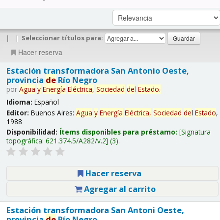
|
|
Seleccionar títulos para:
Hacer reserva
Estación transformadora San Antonio Oeste,
provincia
de
Río Negro
por
Agua
y
Energía
Eléctrica,
Sociedad
de
l
Estado
.
Idioma:
Español
Editor:
Buenos Aires:
Agua
y
Energía
Eléctrica,
Sociedad
de
l
Estado
,
1988
Disponibilidad:
Ítems disponibles para préstamo:
Signatura
topográfica:
621.374.5/A282/v.2
(3).
Hacer reserva
Agregar al carrito
Estación transformadora San Antoni Oeste,
provincia
de
Río Negro