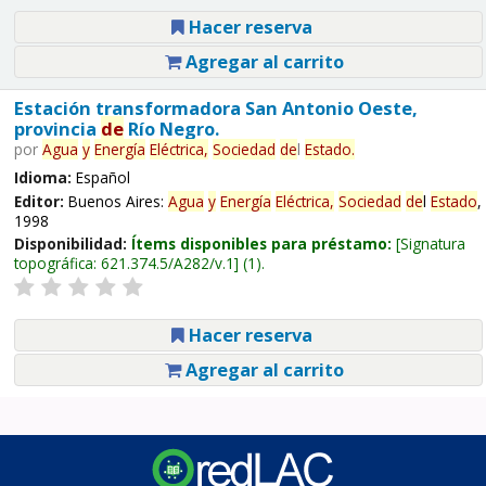
Hacer reserva
Agregar al carrito
Estación transformadora San Antonio Oeste,
provincia
de
Río Negro.
por
Agua
y
Energía
Eléctrica,
Sociedad
de
l
Estado
.
Idioma:
Español
Editor:
Buenos Aires:
Agua
y
Energía
Eléctrica,
Sociedad
de
l
Estado
,
1998
Disponibilidad:
Ítems disponibles para préstamo:
Signatura
topográfica:
621.374.5/A282/v.1
(1).
Hacer reserva
Agregar al carrito