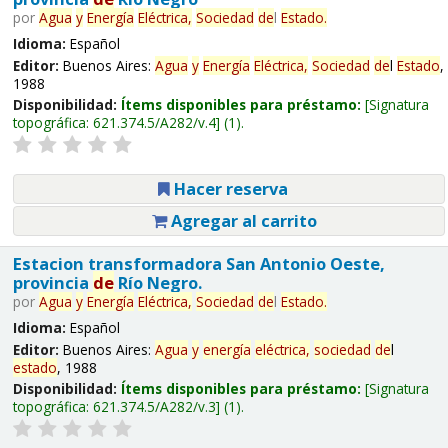
por
Agua
y
Energía
Eléctrica,
Sociedad
de
l
Estado
.
Idioma:
Español
Editor:
Buenos Aires:
Agua
y
Energía
Eléctrica,
Sociedad
de
l
Estado
,
1988
Disponibilidad:
Ítems disponibles para préstamo:
Signatura
topográfica:
621.374.5/A282/v.4
(1).
Hacer reserva
Agregar al carrito
Estacion transformadora San Antonio Oeste,
provincia
de
Río Negro.
por
Agua
y
Energía
Eléctrica,
Sociedad
de
l
Estado
.
Idioma:
Español
Editor:
Buenos Aires:
Agua
y
energía
eléctrica,
sociedad
de
l
estado
, 1988
Disponibilidad:
Ítems disponibles para préstamo:
Signatura
topográfica:
621.374.5/A282/v.3
(1).