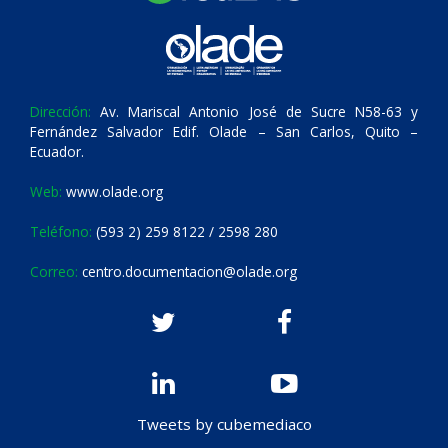
Dirección:
Av. Mariscal Antonio José de Sucre N58-63 y
Fernández Salvador Edif. Olade – San Carlos, Quito –
Ecuador.
Web:
www.olade.org
Teléfono:
(593 2) 259 8122 / 2598 280
Correo:
centro.documentacion@olade.org
Tweets by cubemediaco