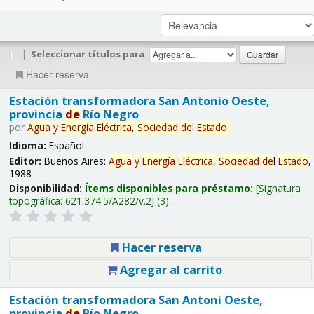
|
|
Seleccionar títulos para:
Hacer reserva
Estación transformadora San Antonio Oeste,
provincia
de
Río Negro
por
Agua
y
Energía
Eléctrica,
Sociedad
de
l
Estado
.
Idioma:
Español
Editor:
Buenos Aires:
Agua
y
Energía
Eléctrica,
Sociedad
de
l
Estado
,
1988
Disponibilidad:
Ítems disponibles para préstamo:
Signatura
topográfica:
621.374.5/A282/v.2
(3).
Hacer reserva
Agregar al carrito
Estación transformadora San Antoni Oeste,
provincia
de
Río Negro