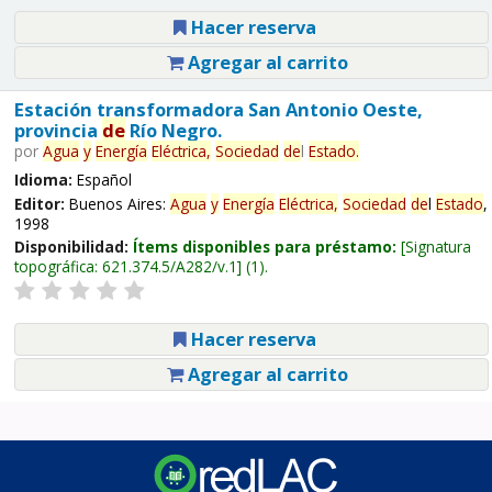
Hacer reserva
Agregar al carrito
Estación transformadora San Antonio Oeste,
provincia
de
Río Negro.
por
Agua
y
Energía
Eléctrica,
Sociedad
de
l
Estado
.
Idioma:
Español
Editor:
Buenos Aires:
Agua
y
Energía
Eléctrica,
Sociedad
de
l
Estado
,
1998
Disponibilidad:
Ítems disponibles para préstamo:
Signatura
topográfica:
621.374.5/A282/v.1
(1).
Hacer reserva
Agregar al carrito