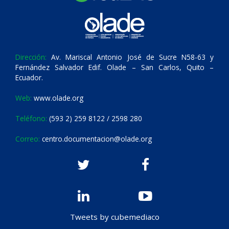
Dirección:
Av. Mariscal Antonio José de Sucre N58-63 y
Fernández Salvador Edif. Olade – San Carlos, Quito –
Ecuador.
Web:
www.olade.org
Teléfono:
(593 2) 259 8122 / 2598 280
Correo:
centro.documentacion@olade.org
Tweets by cubemediaco