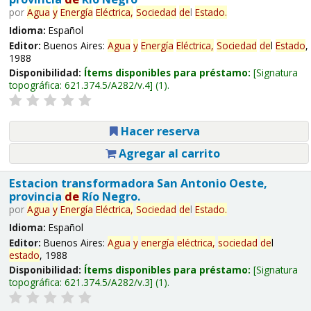
por
Agua
y
Energía
Eléctrica,
Sociedad
de
l
Estado
.
Idioma:
Español
Editor:
Buenos Aires:
Agua
y
Energía
Eléctrica,
Sociedad
de
l
Estado
,
1988
Disponibilidad:
Ítems disponibles para préstamo:
Signatura
topográfica:
621.374.5/A282/v.4
(1).
Hacer reserva
Agregar al carrito
Estacion transformadora San Antonio Oeste,
provincia
de
Río Negro.
por
Agua
y
Energía
Eléctrica,
Sociedad
de
l
Estado
.
Idioma:
Español
Editor:
Buenos Aires:
Agua
y
energía
eléctrica,
sociedad
de
l
estado
, 1988
Disponibilidad:
Ítems disponibles para préstamo:
Signatura
topográfica:
621.374.5/A282/v.3
(1).