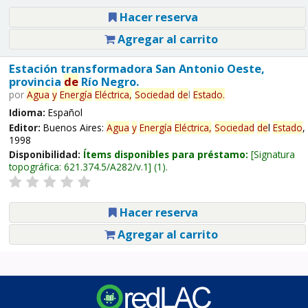
Hacer reserva
Agregar al carrito
Estación transformadora San Antonio Oeste,
provincia
de
Río Negro.
por
Agua
y
Energía
Eléctrica,
Sociedad
de
l
Estado
.
Idioma:
Español
Editor:
Buenos Aires:
Agua
y
Energía
Eléctrica,
Sociedad
de
l
Estado
,
1998
Disponibilidad:
Ítems disponibles para préstamo:
Signatura
topográfica:
621.374.5/A282/v.1
(1).
Hacer reserva
Agregar al carrito