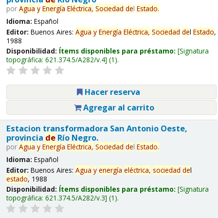
por
Agua
y
Energía
Eléctrica,
Sociedad
de
l
Estado
.
Idioma:
Español
Editor:
Buenos Aires:
Agua
y
Energía
Eléctrica,
Sociedad
de
l
Estado
,
1988
Disponibilidad:
Ítems disponibles para préstamo:
Signatura
topográfica:
621.374.5/A282/v.4
(1).
Hacer reserva
Agregar al carrito
Estacion transformadora San Antonio Oeste,
provincia
de
Río Negro.
por
Agua
y
Energía
Eléctrica,
Sociedad
de
l
Estado
.
Idioma:
Español
Editor:
Buenos Aires:
Agua
y
energía
eléctrica,
sociedad
de
l
estado
, 1988
Disponibilidad:
Ítems disponibles para préstamo:
Signatura
topográfica:
621.374.5/A282/v.3
(1).