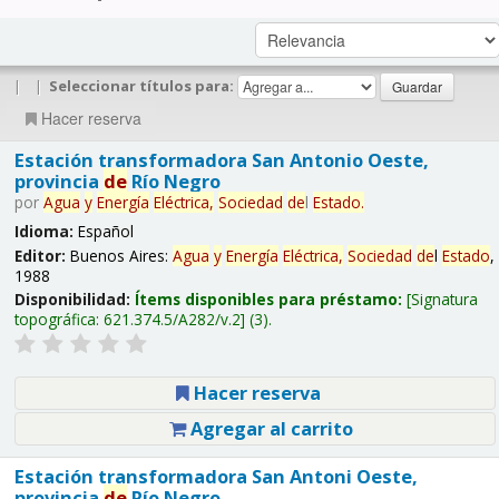
|
|
Seleccionar títulos para:
Hacer reserva
Estación transformadora San Antonio Oeste,
provincia
de
Río Negro
por
Agua
y
Energía
Eléctrica,
Sociedad
de
l
Estado
.
Idioma:
Español
Editor:
Buenos Aires:
Agua
y
Energía
Eléctrica,
Sociedad
de
l
Estado
,
1988
Disponibilidad:
Ítems disponibles para préstamo:
Signatura
topográfica:
621.374.5/A282/v.2
(3).
Hacer reserva
Agregar al carrito
Estación transformadora San Antoni Oeste,
provincia
de
Río Negro