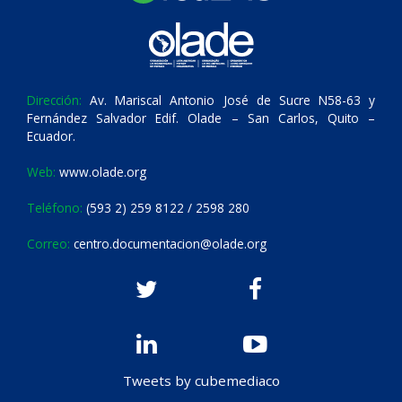
Dirección:
Av. Mariscal Antonio José de Sucre N58-63 y
Fernández Salvador Edif. Olade – San Carlos, Quito –
Ecuador.
Web:
www.olade.org
Teléfono:
(593 2) 259 8122 / 2598 280
Correo:
centro.documentacion@olade.org
Tweets by cubemediaco