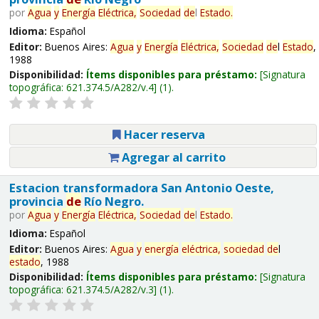
por
Agua
y
Energía
Eléctrica,
Sociedad
de
l
Estado
.
Idioma:
Español
Editor:
Buenos Aires:
Agua
y
Energía
Eléctrica,
Sociedad
de
l
Estado
,
1988
Disponibilidad:
Ítems disponibles para préstamo:
Signatura
topográfica:
621.374.5/A282/v.4
(1).
Hacer reserva
Agregar al carrito
Estacion transformadora San Antonio Oeste,
provincia
de
Río Negro.
por
Agua
y
Energía
Eléctrica,
Sociedad
de
l
Estado
.
Idioma:
Español
Editor:
Buenos Aires:
Agua
y
energía
eléctrica,
sociedad
de
l
estado
, 1988
Disponibilidad:
Ítems disponibles para préstamo:
Signatura
topográfica:
621.374.5/A282/v.3
(1).