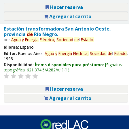
Hacer reserva
Agregar al carrito
Estación transformadora San Antonio Oeste,
provincia
de
Río Negro.
por
Agua
y
Energía
Eléctrica,
Sociedad
de
l
Estado
.
Idioma:
Español
Editor:
Buenos Aires:
Agua
y
Energía
Eléctrica,
Sociedad
de
l
Estado
,
1998
Disponibilidad:
Ítems disponibles para préstamo:
Signatura
topográfica:
621.374.5/A282/v.1
(1).
Hacer reserva
Agregar al carrito