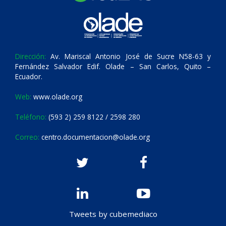
Dirección:
Av. Mariscal Antonio José de Sucre N58-63 y
Fernández Salvador Edif. Olade – San Carlos, Quito –
Ecuador.
Web:
www.olade.org
Teléfono:
(593 2) 259 8122 / 2598 280
Correo:
centro.documentacion@olade.org
Tweets by cubemediaco