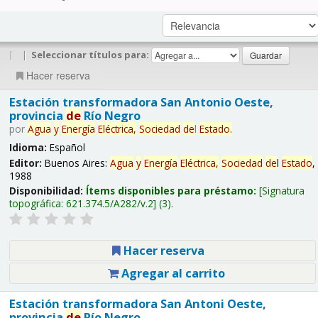
|
|
Seleccionar títulos para:
Hacer reserva
Estación transformadora San Antonio Oeste,
provincia
de
Río Negro
por
Agua
y
Energía
Eléctrica,
Sociedad
de
l
Estado
.
Idioma:
Español
Editor:
Buenos Aires:
Agua
y
Energía
Eléctrica,
Sociedad
de
l
Estado
,
1988
Disponibilidad:
Ítems disponibles para préstamo:
Signatura
topográfica:
621.374.5/A282/v.2
(3).
Hacer reserva
Agregar al carrito
Estación transformadora San Antoni Oeste,
provincia
de
Río Negro