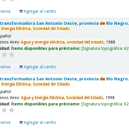
eserva
Agregar al carrito
 transformadora San Antonio Oeste, provincia
de
Río Negro
y
Energía
Eléctrica,
Sociedad
de
l
Estado
.
spañol
enos Aires:
Agua
y
energía
eléctrica,
sociedad
de
l
estado
, 1988
lidad:
Ítems disponibles para préstamo:
Signatura topográfica:
62
eserva
Agregar al carrito
 transformadora San Antonio Oeste, provincia
de
Río Negro
y
Energía
Eléctrica,
Sociedad
de
l
Estado
.
spañol
enos Aires:
Agua
y
Energía
Eléctrica,
Sociedad
de
l
Estado
, 1998
lidad:
Ítems disponibles para préstamo:
Signatura topográfica:
62
eserva
Agregar al carrito