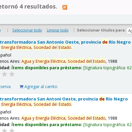
tornó 4 resultados.
|
Seleccionar todo
Limpiar todo
|
Seleccionar títulos para:
o
 transformadora San Antonio Oeste, provincia
de
Río Negro
y
Energía
Eléctrica,
Sociedad
de
l
Estado
.
spañol
enos Aires:
Agua
y
Energía
Eléctrica,
Sociedad
de
l
Estado
, 1988
lidad:
Ítems disponibles para préstamo:
Signatura topográfica:
62
eserva
Agregar al carrito
 transformadora San Antoni Oeste, provincia
de
Río Negro
y
Energía
Eléctrica,
Sociedad
de
l
Estado
.
spañol
enos Aires:
Agua
y
Energía
Eléctrica,
Sociedad
de
l
Estado
, 1988
lidad:
Ítems disponibles para préstamo:
Signatura topográfica:
62