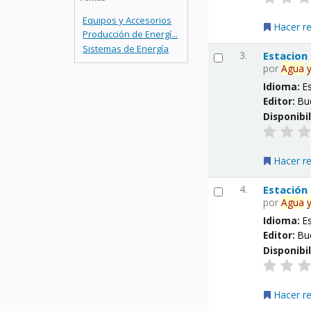
Equipos y Accesorios
Hacer r
Producción de Energí...
Sistemas de Energía
3.
Estacion
por
Agua
Idioma:
E
Editor:
Bu
Disponibi
Hacer r
4.
Estación
por
Agua
Idioma:
E
Editor:
Bu
Disponibi
Hacer r