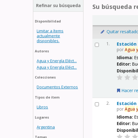
Refinar su búsqueda
Su búsqueda re
Disponibilidad
Limitar a ítems
Quitar resaltad
actualmente
disponibles.
1.
Estación
por
Agua
Autores
Idioma:
E
Agua y Energía Eléct...
Editor:
Bu
Agua y Energía Eléct...
Disponibi
Colecciones
Documentos Externos
Hacer r
Tipos de ítem
2.
Estación
Libros
por
Agua
Idioma:
E
Lugares
Editor:
Bu
Argentina
Disponibi
Temas