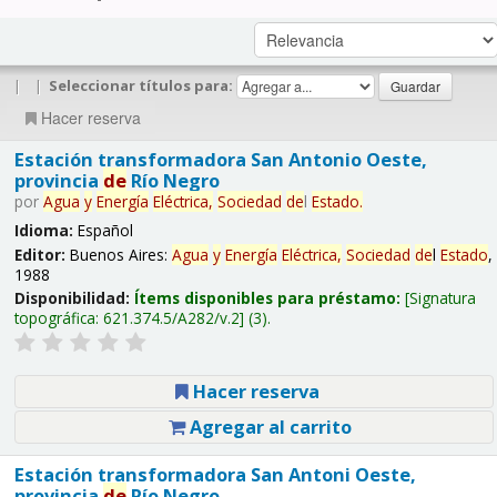
|
|
Seleccionar títulos para:
Hacer reserva
Estación transformadora San Antonio Oeste,
provincia
de
Río Negro
por
Agua
y
Energía
Eléctrica,
Sociedad
de
l
Estado
.
Idioma:
Español
Editor:
Buenos Aires:
Agua
y
Energía
Eléctrica,
Sociedad
de
l
Estado
,
1988
Disponibilidad:
Ítems disponibles para préstamo:
Signatura
topográfica:
621.374.5/A282/v.2
(3).
Hacer reserva
Agregar al carrito
Estación transformadora San Antoni Oeste,
provincia
de
Río Negro