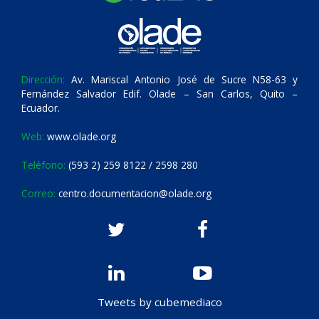
Dirección:
Av. Mariscal Antonio José de Sucre N58-63 y
Fernández Salvador Edif. Olade – San Carlos, Quito –
Ecuador.
Web:
www.olade.org
Teléfono:
(593 2) 259 8122 / 2598 280
Correo:
centro.documentacion@olade.org
Tweets by cubemediaco