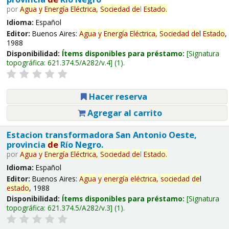
por
Agua
y
Energía
Eléctrica,
Sociedad
de
l
Estado
.
Idioma:
Español
Editor:
Buenos Aires:
Agua
y
Energía
Eléctrica,
Sociedad
de
l
Estado
,
1988
Disponibilidad:
Ítems disponibles para préstamo:
Signatura
topográfica:
621.374.5/A282/v.4
(1).
Hacer reserva
Agregar al carrito
Estacion transformadora San Antonio Oeste,
provincia
de
Río Negro.
por
Agua
y
Energía
Eléctrica,
Sociedad
de
l
Estado
.
Idioma:
Español
Editor:
Buenos Aires:
Agua
y
energía
eléctrica,
sociedad
de
l
estado
, 1988
Disponibilidad:
Ítems disponibles para préstamo:
Signatura
topográfica:
621.374.5/A282/v.3
(1).