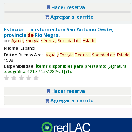
Hacer reserva
Agregar al carrito
Estación transformadora San Antonio Oeste,
provincia
de
Río Negro.
por
Agua
y
Energía
Eléctrica,
Sociedad
de
l
Estado
.
Idioma:
Español
Editor:
Buenos Aires:
Agua
y
Energía
Eléctrica,
Sociedad
de
l
Estado
,
1998
Disponibilidad:
Ítems disponibles para préstamo:
Signatura
topográfica:
621.374.5/A282/v.1
(1).
Hacer reserva
Agregar al carrito