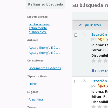
Refinar su búsqueda
Su búsqueda re
Disponibilidad
Limitar a ítems
Quitar resaltad
actualmente
disponibles.
1.
Estación
por
Agua
Autores
Idioma:
E
Agua y Energía Eléct...
Editor:
Bu
Agua y Energía Eléct...
Disponibi
Colecciones
Documentos Externos
Hacer r
Tipos de ítem
2.
Estación
Libros
por
Agua
Idioma:
E
Lugares
Editor:
Bu
Argentina
Disponibi
Temas