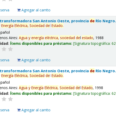
eserva
Agregar al carrito
 transformadora San Antonio Oeste, provincia
de
Río Negro
y
Energía
Eléctrica,
Sociedad
de
l
Estado
.
spañol
enos Aires:
Agua
y
energía
eléctrica,
sociedad
de
l
estado
, 1988
lidad:
Ítems disponibles para préstamo:
Signatura topográfica:
62
eserva
Agregar al carrito
 transformadora San Antonio Oeste, provincia
de
Río Negro
y
Energía
Eléctrica,
Sociedad
de
l
Estado
.
spañol
enos Aires:
Agua
y
Energía
Eléctrica,
Sociedad
de
l
Estado
, 1998
lidad:
Ítems disponibles para préstamo:
Signatura topográfica:
62
eserva
Agregar al carrito