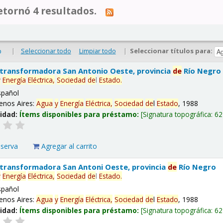
tornó 4 resultados.
|
Seleccionar todo
Limpiar todo
|
Seleccionar títulos para:
o
 transformadora San Antonio Oeste, provincia
de
Río Negro
y
Energía
Eléctrica,
Sociedad
de
l
Estado
.
spañol
enos Aires:
Agua
y
Energía
Eléctrica,
Sociedad
de
l
Estado
, 1988
lidad:
Ítems disponibles para préstamo:
Signatura topográfica:
62
eserva
Agregar al carrito
 transformadora San Antoni Oeste, provincia
de
Río Negro
y
Energía
Eléctrica,
Sociedad
de
l
Estado
.
spañol
enos Aires:
Agua
y
Energía
Eléctrica,
Sociedad
de
l
Estado
, 1988
lidad:
Ítems disponibles para préstamo:
Signatura topográfica:
62