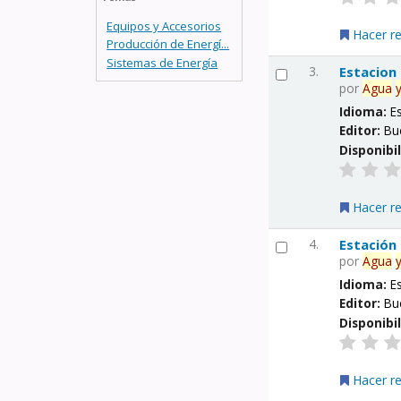
Equipos y Accesorios
Hacer r
Producción de Energí...
Sistemas de Energía
3.
Estacion
por
Agua
Idioma:
E
Editor:
Bu
Disponibi
Hacer r
4.
Estación
por
Agua
Idioma:
E
Editor:
Bu
Disponibi
Hacer r