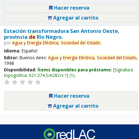
Hacer reserva
Agregar al carrito
Estación transformadora San Antonio Oeste,
provincia
de
Río Negro.
por
Agua
y
Energía
Eléctrica,
Sociedad
de
l
Estado
.
Idioma:
Español
Editor:
Buenos Aires:
Agua
y
Energía
Eléctrica,
Sociedad
de
l
Estado
,
1998
Disponibilidad:
Ítems disponibles para préstamo:
Signatura
topográfica:
621.374.5/A282/v.1
(1).
Hacer reserva
Agregar al carrito