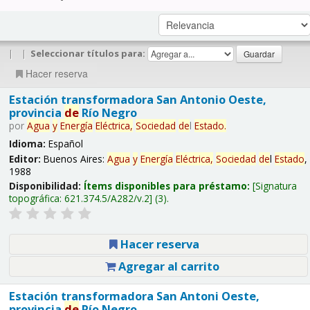
|
|
Seleccionar títulos para:
Hacer reserva
Estación transformadora San Antonio Oeste,
provincia
de
Río Negro
por
Agua
y
Energía
Eléctrica,
Sociedad
de
l
Estado
.
Idioma:
Español
Editor:
Buenos Aires:
Agua
y
Energía
Eléctrica,
Sociedad
de
l
Estado
,
1988
Disponibilidad:
Ítems disponibles para préstamo:
Signatura
topográfica:
621.374.5/A282/v.2
(3).
Hacer reserva
Agregar al carrito
Estación transformadora San Antoni Oeste,
provincia
de
Río Negro