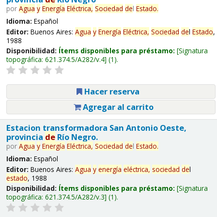
por
Agua
y
Energía
Eléctrica,
Sociedad
de
l
Estado
.
Idioma:
Español
Editor:
Buenos Aires:
Agua
y
Energía
Eléctrica,
Sociedad
de
l
Estado
,
1988
Disponibilidad:
Ítems disponibles para préstamo:
Signatura
topográfica:
621.374.5/A282/v.4
(1).
Hacer reserva
Agregar al carrito
Estacion transformadora San Antonio Oeste,
provincia
de
Río Negro.
por
Agua
y
Energía
Eléctrica,
Sociedad
de
l
Estado
.
Idioma:
Español
Editor:
Buenos Aires:
Agua
y
energía
eléctrica,
sociedad
de
l
estado
, 1988
Disponibilidad:
Ítems disponibles para préstamo:
Signatura
topográfica:
621.374.5/A282/v.3
(1).