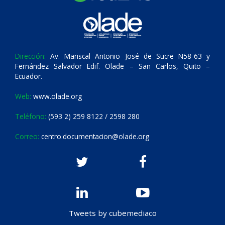
Dirección:
Av. Mariscal Antonio José de Sucre N58-63 y
Fernández Salvador Edif. Olade – San Carlos, Quito –
Ecuador.
Web:
www.olade.org
Teléfono:
(593 2) 259 8122 / 2598 280
Correo:
centro.documentacion@olade.org
Tweets by cubemediaco