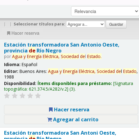
|
|
Seleccionar títulos para:
Hacer reserva
Estación transformadora San Antonio Oeste,
provincia
de
Río Negro
por
Agua
y
Energía
Eléctrica,
Sociedad
de
l
Estado
.
Idioma:
Español
Editor:
Buenos Aires:
Agua
y
Energía
Eléctrica,
Sociedad
de
l
Estado
,
1988
Disponibilidad:
Ítems disponibles para préstamo:
Signatura
topográfica:
621.374.5/A282/v.2
(3).
Hacer reserva
Agregar al carrito
Estación transformadora San Antoni Oeste,
provincia
de
Río Negro