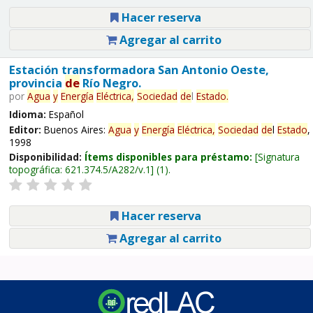
Hacer reserva
Agregar al carrito
Estación transformadora San Antonio Oeste,
provincia
de
Río Negro.
por
Agua
y
Energía
Eléctrica,
Sociedad
de
l
Estado
.
Idioma:
Español
Editor:
Buenos Aires:
Agua
y
Energía
Eléctrica,
Sociedad
de
l
Estado
,
1998
Disponibilidad:
Ítems disponibles para préstamo:
Signatura
topográfica:
621.374.5/A282/v.1
(1).
Hacer reserva
Agregar al carrito