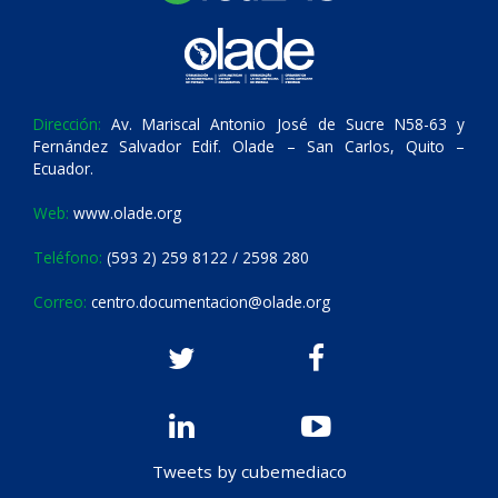
Dirección:
Av. Mariscal Antonio José de Sucre N58-63 y
Fernández Salvador Edif. Olade – San Carlos, Quito –
Ecuador.
Web:
www.olade.org
Teléfono:
(593 2) 259 8122 / 2598 280
Correo:
centro.documentacion@olade.org
Tweets by cubemediaco