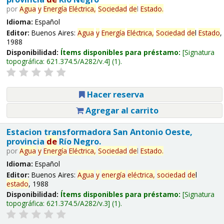
por
Agua
y
Energía
Eléctrica,
Sociedad
de
l
Estado
.
Idioma:
Español
Editor:
Buenos Aires:
Agua
y
Energía
Eléctrica,
Sociedad
de
l
Estado
,
1988
Disponibilidad:
Ítems disponibles para préstamo:
Signatura
topográfica:
621.374.5/A282/v.4
(1).
Hacer reserva
Agregar al carrito
Estacion transformadora San Antonio Oeste,
provincia
de
Río Negro.
por
Agua
y
Energía
Eléctrica,
Sociedad
de
l
Estado
.
Idioma:
Español
Editor:
Buenos Aires:
Agua
y
energía
eléctrica,
sociedad
de
l
estado
, 1988
Disponibilidad:
Ítems disponibles para préstamo:
Signatura
topográfica:
621.374.5/A282/v.3
(1).