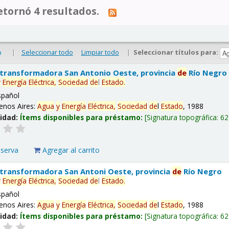
tornó 4 resultados.
|
Seleccionar todo
Limpiar todo
|
Seleccionar títulos para:
o
 transformadora San Antonio Oeste, provincia
de
Río Negro
y
Energía
Eléctrica,
Sociedad
de
l
Estado
.
spañol
enos Aires:
Agua
y
Energía
Eléctrica,
Sociedad
de
l
Estado
, 1988
lidad:
Ítems disponibles para préstamo:
Signatura topográfica:
62
eserva
Agregar al carrito
 transformadora San Antoni Oeste, provincia
de
Río Negro
y
Energía
Eléctrica,
Sociedad
de
l
Estado
.
spañol
enos Aires:
Agua
y
Energía
Eléctrica,
Sociedad
de
l
Estado
, 1988
lidad:
Ítems disponibles para préstamo:
Signatura topográfica:
62