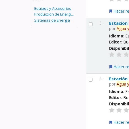
Equipos y Accesorios
Hacer r
Producción de Energí...
Sistemas de Energía
3.
Estacion
por
Agua
Idioma:
E
Editor:
Bu
Disponibi
Hacer r
4.
Estación
por
Agua
Idioma:
E
Editor:
Bu
Disponibi
Hacer r