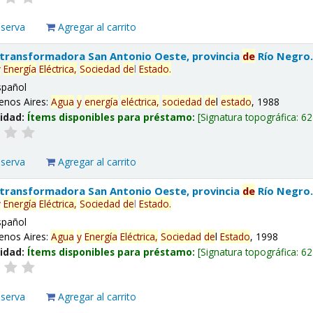
eserva
Agregar al carrito
 transformadora San Antonio Oeste, provincia
de
Río Negro
y
Energía
Eléctrica,
Sociedad
de
l
Estado
.
spañol
enos Aires:
Agua
y
energía
eléctrica,
sociedad
de
l
estado
, 1988
lidad:
Ítems disponibles para préstamo:
Signatura topográfica:
62
eserva
Agregar al carrito
 transformadora San Antonio Oeste, provincia
de
Río Negro
y
Energía
Eléctrica,
Sociedad
de
l
Estado
.
spañol
enos Aires:
Agua
y
Energía
Eléctrica,
Sociedad
de
l
Estado
, 1998
lidad:
Ítems disponibles para préstamo:
Signatura topográfica:
62
eserva
Agregar al carrito