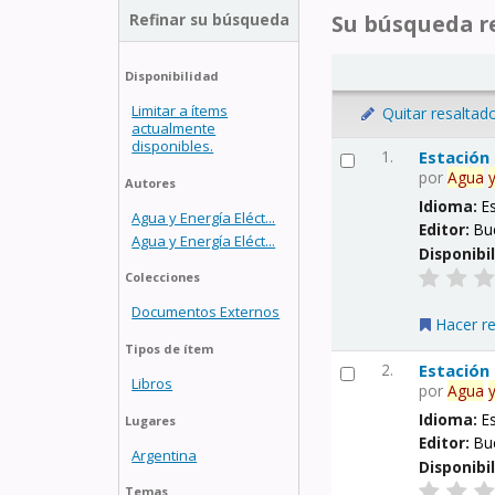
Refinar su búsqueda
Su búsqueda re
Disponibilidad
Limitar a ítems
Quitar resaltad
actualmente
disponibles.
1.
Estación
por
Agua
Autores
Idioma:
E
Agua y Energía Eléct...
Editor:
Bu
Agua y Energía Eléct...
Disponibi
Colecciones
Documentos Externos
Hacer r
Tipos de ítem
2.
Estación
Libros
por
Agua
Idioma:
E
Lugares
Editor:
Bu
Argentina
Disponibi
Temas