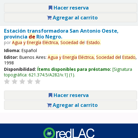
Hacer reserva
Agregar al carrito
Estación transformadora San Antonio Oeste,
provincia
de
Río Negro.
por
Agua
y
Energía
Eléctrica,
Sociedad
de
l
Estado
.
Idioma:
Español
Editor:
Buenos Aires:
Agua
y
Energía
Eléctrica,
Sociedad
de
l
Estado
,
1998
Disponibilidad:
Ítems disponibles para préstamo:
Signatura
topográfica:
621.374.5/A282/v.1
(1).
Hacer reserva
Agregar al carrito