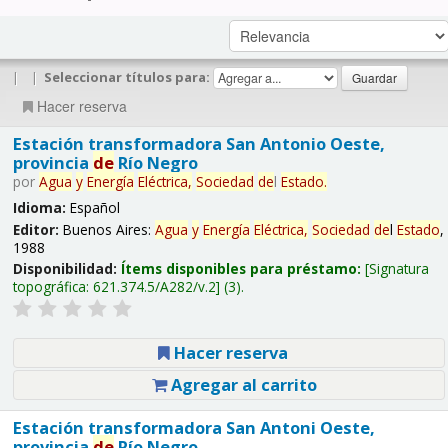
|
|
Seleccionar títulos para:
Hacer reserva
Estación transformadora San Antonio Oeste,
provincia
de
Río Negro
por
Agua
y
Energía
Eléctrica,
Sociedad
de
l
Estado
.
Idioma:
Español
Editor:
Buenos Aires:
Agua
y
Energía
Eléctrica,
Sociedad
de
l
Estado
,
1988
Disponibilidad:
Ítems disponibles para préstamo:
Signatura
topográfica:
621.374.5/A282/v.2
(3).
Hacer reserva
Agregar al carrito
Estación transformadora San Antoni Oeste,
provincia
de
Río Negro