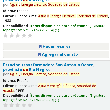
por
Agua
y
Energía
Eléctrica,
Sociedad
de
l
Estado
.
Idioma:
Español
Editor:
Buenos Aires:
Agua
y
Energía
Eléctrica,
Sociedad
de
l
Estado
,
1988
Disponibilidad:
Ítems disponibles para préstamo:
Signatura
topográfica:
621.374.5/A282/v.4
(1).
Hacer reserva
Agregar al carrito
Estacion transformadora San Antonio Oeste,
provincia
de
Río Negro.
por
Agua
y
Energía
Eléctrica,
Sociedad
de
l
Estado
.
Idioma:
Español
Editor:
Buenos Aires:
Agua
y
energía
eléctrica,
sociedad
de
l
estado
, 1988
Disponibilidad:
Ítems disponibles para préstamo:
Signatura
topográfica:
621.374.5/A282/v.3
(1).