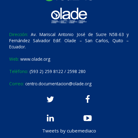
Dirección:
Av. Mariscal Antonio José de Sucre N58-63 y
Fernández Salvador Edif. Olade – San Carlos, Quito –
Ecuador.
Web:
www.olade.org
Teléfono:
(593 2) 259 8122 / 2598 280
Correo:
centro.documentacion@olade.org
Tweets by cubemediaco