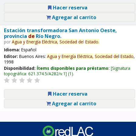
Hacer reserva
Agregar al carrito
Estación transformadora San Antonio Oeste,
provincia
de
Río Negro.
por
Agua
y
Energía
Eléctrica,
Sociedad
de
l
Estado
.
Idioma:
Español
Editor:
Buenos Aires:
Agua
y
Energía
Eléctrica,
Sociedad
de
l
Estado
,
1998
Disponibilidad:
Ítems disponibles para préstamo:
Signatura
topográfica:
621.374.5/A282/v.1
(1).
Hacer reserva
Agregar al carrito