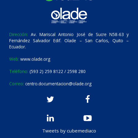
Dirección:
Av. Mariscal Antonio José de Sucre N58-63 y
Fernández Salvador Edif. Olade – San Carlos, Quito –
Ecuador.
Web:
www.olade.org
Teléfono:
(593 2) 259 8122 / 2598 280
Correo:
centro.documentacion@olade.org
Tweets by cubemediaco