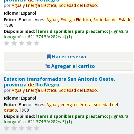
por
Agua
y
Energía
Eléctrica,
Sociedad
de
l
Estado
.
Idioma:
Español
Editor:
Buenos Aires:
Agua
y
Energía
Eléctrica,
Sociedad
de
l
Estado
,
1988
Disponibilidad:
Ítems disponibles para préstamo:
Signatura
topográfica:
621.374.5/A282/v.4
(1).
Hacer reserva
Agregar al carrito
Estacion transformadora San Antonio Oeste,
provincia
de
Río Negro.
por
Agua
y
Energía
Eléctrica,
Sociedad
de
l
Estado
.
Idioma:
Español
Editor:
Buenos Aires:
Agua
y
energía
eléctrica,
sociedad
de
l
estado
, 1988
Disponibilidad:
Ítems disponibles para préstamo:
Signatura
topográfica:
621.374.5/A282/v.3
(1).