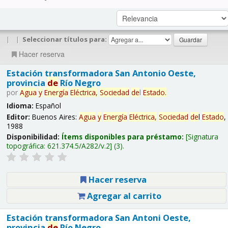
|
|
Seleccionar títulos para:
Hacer reserva
Estación transformadora San Antonio Oeste,
provincia
de
Río Negro
por
Agua
y
Energía
Eléctrica,
Sociedad
de
l
Estado
.
Idioma:
Español
Editor:
Buenos Aires:
Agua
y
Energía
Eléctrica,
Sociedad
de
l
Estado
,
1988
Disponibilidad:
Ítems disponibles para préstamo:
Signatura
topográfica:
621.374.5/A282/v.2
(3).
Hacer reserva
Agregar al carrito
Estación transformadora San Antoni Oeste,
provincia
de
Río Negro