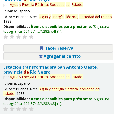
por
Agua
y
Energía
Eléctrica,
Sociedad
de
l
Estado
.
Idioma:
Español
Editor:
Buenos Aires:
Agua
y
Energía
Eléctrica,
Sociedad
de
l
Estado
,
1988
Disponibilidad:
Ítems disponibles para préstamo:
Signatura
topográfica:
621.374.5/A282/v.4
(1).
Hacer reserva
Agregar al carrito
Estacion transformadora San Antonio Oeste,
provincia
de
Río Negro.
por
Agua
y
Energía
Eléctrica,
Sociedad
de
l
Estado
.
Idioma:
Español
Editor:
Buenos Aires:
Agua
y
energía
eléctrica,
sociedad
de
l
estado
, 1988
Disponibilidad:
Ítems disponibles para préstamo:
Signatura
topográfica:
621.374.5/A282/v.3
(1).