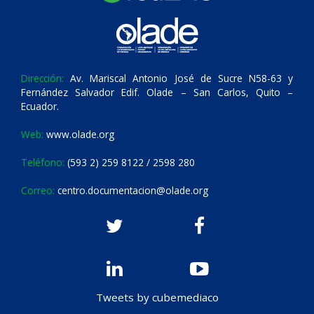
Dirección:
Av. Mariscal Antonio José de Sucre N58-63 y
Fernández Salvador Edif. Olade – San Carlos, Quito –
Ecuador.
Web:
www.olade.org
Teléfono:
(593 2) 259 8122 / 2598 280
Correo:
centro.documentacion@olade.org
Tweets by cubemediaco