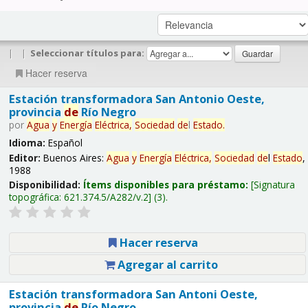
|
|
Seleccionar títulos para:
Hacer reserva
Estación transformadora San Antonio Oeste,
provincia
de
Río Negro
por
Agua
y
Energía
Eléctrica,
Sociedad
de
l
Estado
.
Idioma:
Español
Editor:
Buenos Aires:
Agua
y
Energía
Eléctrica,
Sociedad
de
l
Estado
,
1988
Disponibilidad:
Ítems disponibles para préstamo:
Signatura
topográfica:
621.374.5/A282/v.2
(3).
Hacer reserva
Agregar al carrito
Estación transformadora San Antoni Oeste,
provincia
de
Río Negro