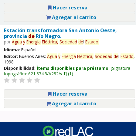
Hacer reserva
Agregar al carrito
Estación transformadora San Antonio Oeste,
provincia
de
Río Negro.
por
Agua
y
Energía
Eléctrica,
Sociedad
de
l
Estado
.
Idioma:
Español
Editor:
Buenos Aires:
Agua
y
Energía
Eléctrica,
Sociedad
de
l
Estado
,
1998
Disponibilidad:
Ítems disponibles para préstamo:
Signatura
topográfica:
621.374.5/A282/v.1
(1).
Hacer reserva
Agregar al carrito