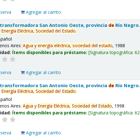
eserva
Agregar al carrito
 transformadora San Antonio Oeste, provincia
de
Río Negro
y
Energía
Eléctrica,
Sociedad
de
l
Estado
.
spañol
enos Aires:
Agua
y
energía
eléctrica,
sociedad
de
l
estado
, 1988
lidad:
Ítems disponibles para préstamo:
Signatura topográfica:
62
eserva
Agregar al carrito
 transformadora San Antonio Oeste, provincia
de
Río Negro
y
Energía
Eléctrica,
Sociedad
de
l
Estado
.
spañol
enos Aires:
Agua
y
Energía
Eléctrica,
Sociedad
de
l
Estado
, 1998
lidad:
Ítems disponibles para préstamo:
Signatura topográfica:
62
eserva
Agregar al carrito