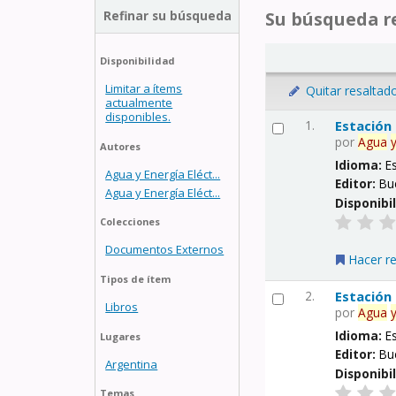
Refinar su búsqueda
Su búsqueda re
Disponibilidad
Limitar a ítems
Quitar resaltad
actualmente
disponibles.
1.
Estación
por
Agua
Autores
Idioma:
E
Agua y Energía Eléct...
Editor:
Bu
Agua y Energía Eléct...
Disponibi
Colecciones
Documentos Externos
Hacer r
Tipos de ítem
2.
Estación
Libros
por
Agua
Idioma:
E
Lugares
Editor:
Bu
Argentina
Disponibi
Temas