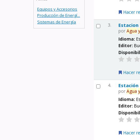
Equipos y Accesorios
Hacer r
Producción de Energí...
Sistemas de Energía
3.
Estacion
por
Agua
Idioma:
E
Editor:
Bu
Disponibi
Hacer r
4.
Estación
por
Agua
Idioma:
E
Editor:
Bu
Disponibi
Hacer r