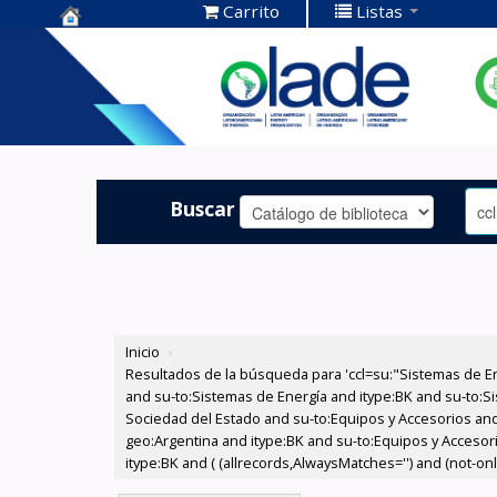
Carrito
Listas
Centro de
Documentación
OLADE -
Buscar
Inicio
›
Resultados de la búsqueda para 'ccl=su:"Sistemas de E
and su-to:Sistemas de Energía and itype:BK and su-to:Si
Sociedad del Estado and su-to:Equipos y Accesorios and
geo:Argentina and itype:BK and su-to:Equipos y Accesor
itype:BK and ( (allrecords,AlwaysMatches='') and (not-onl