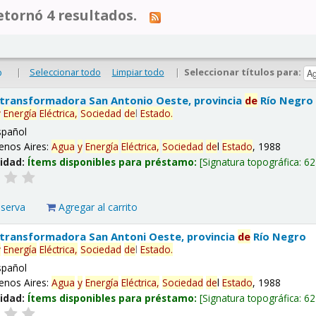
tornó 4 resultados.
|
Seleccionar todo
Limpiar todo
|
Seleccionar títulos para:
o
 transformadora San Antonio Oeste, provincia
de
Río Negro
y
Energía
Eléctrica,
Sociedad
de
l
Estado
.
spañol
enos Aires:
Agua
y
Energía
Eléctrica,
Sociedad
de
l
Estado
, 1988
lidad:
Ítems disponibles para préstamo:
Signatura topográfica:
62
eserva
Agregar al carrito
 transformadora San Antoni Oeste, provincia
de
Río Negro
y
Energía
Eléctrica,
Sociedad
de
l
Estado
.
spañol
enos Aires:
Agua
y
Energía
Eléctrica,
Sociedad
de
l
Estado
, 1988
lidad:
Ítems disponibles para préstamo:
Signatura topográfica:
62