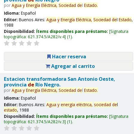
por
Agua
y
Energía
Eléctrica,
Sociedad
de
l
Estado
.
Idioma:
Español
Editor:
Buenos Aires:
Agua
y
Energía
Eléctrica,
Sociedad
de
l
Estado
,
1988
Disponibilidad:
Ítems disponibles para préstamo:
Signatura
topográfica:
621.374.5/A282/v.4
(1).
Hacer reserva
Agregar al carrito
Estacion transformadora San Antonio Oeste,
provincia
de
Río Negro.
por
Agua
y
Energía
Eléctrica,
Sociedad
de
l
Estado
.
Idioma:
Español
Editor:
Buenos Aires:
Agua
y
energía
eléctrica,
sociedad
de
l
estado
, 1988
Disponibilidad:
Ítems disponibles para préstamo:
Signatura
topográfica:
621.374.5/A282/v.3
(1).