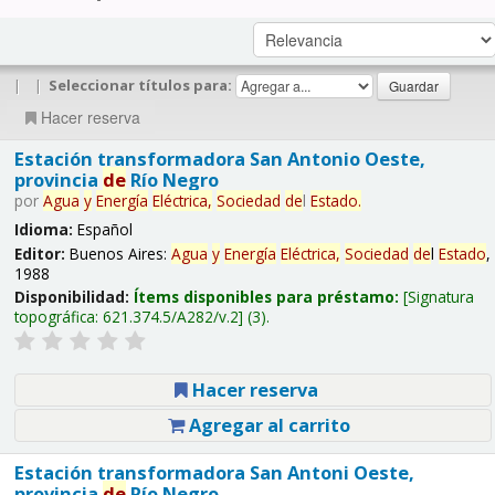
|
|
Seleccionar títulos para:
Hacer reserva
Estación transformadora San Antonio Oeste,
provincia
de
Río Negro
por
Agua
y
Energía
Eléctrica,
Sociedad
de
l
Estado
.
Idioma:
Español
Editor:
Buenos Aires:
Agua
y
Energía
Eléctrica,
Sociedad
de
l
Estado
,
1988
Disponibilidad:
Ítems disponibles para préstamo:
Signatura
topográfica:
621.374.5/A282/v.2
(3).
Hacer reserva
Agregar al carrito
Estación transformadora San Antoni Oeste,
provincia
de
Río Negro