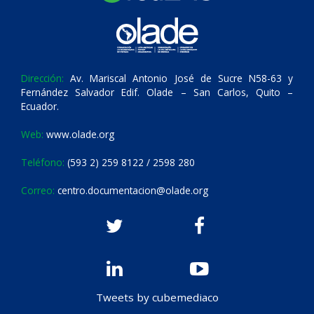
Dirección:
Av. Mariscal Antonio José de Sucre N58-63 y
Fernández Salvador Edif. Olade – San Carlos, Quito –
Ecuador.
Web:
www.olade.org
Teléfono:
(593 2) 259 8122 / 2598 280
Correo:
centro.documentacion@olade.org
Tweets by cubemediaco