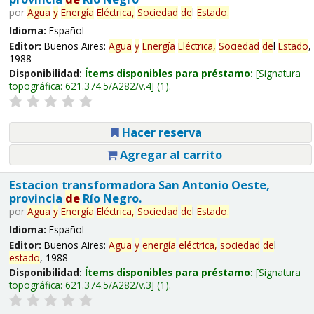
por
Agua
y
Energía
Eléctrica,
Sociedad
de
l
Estado
.
Idioma:
Español
Editor:
Buenos Aires:
Agua
y
Energía
Eléctrica,
Sociedad
de
l
Estado
,
1988
Disponibilidad:
Ítems disponibles para préstamo:
Signatura
topográfica:
621.374.5/A282/v.4
(1).
Hacer reserva
Agregar al carrito
Estacion transformadora San Antonio Oeste,
provincia
de
Río Negro.
por
Agua
y
Energía
Eléctrica,
Sociedad
de
l
Estado
.
Idioma:
Español
Editor:
Buenos Aires:
Agua
y
energía
eléctrica,
sociedad
de
l
estado
, 1988
Disponibilidad:
Ítems disponibles para préstamo:
Signatura
topográfica:
621.374.5/A282/v.3
(1).