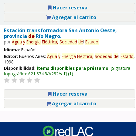
Hacer reserva
Agregar al carrito
Estación transformadora San Antonio Oeste,
provincia
de
Río Negro.
por
Agua
y
Energía
Eléctrica,
Sociedad
de
l
Estado
.
Idioma:
Español
Editor:
Buenos Aires:
Agua
y
Energía
Eléctrica,
Sociedad
de
l
Estado
,
1998
Disponibilidad:
Ítems disponibles para préstamo:
Signatura
topográfica:
621.374.5/A282/v.1
(1).
Hacer reserva
Agregar al carrito