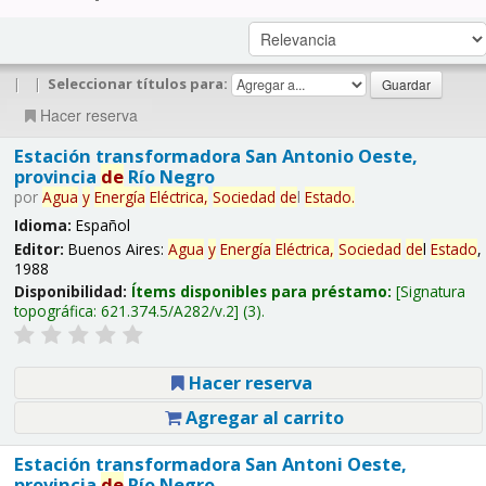
|
|
Seleccionar títulos para:
Hacer reserva
Estación transformadora San Antonio Oeste,
provincia
de
Río Negro
por
Agua
y
Energía
Eléctrica,
Sociedad
de
l
Estado
.
Idioma:
Español
Editor:
Buenos Aires:
Agua
y
Energía
Eléctrica,
Sociedad
de
l
Estado
,
1988
Disponibilidad:
Ítems disponibles para préstamo:
Signatura
topográfica:
621.374.5/A282/v.2
(3).
Hacer reserva
Agregar al carrito
Estación transformadora San Antoni Oeste,
provincia
de
Río Negro