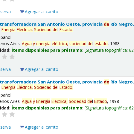
eserva
Agregar al carrito
 transformadora San Antonio Oeste, provincia
de
Río Negro
y
Energía
Eléctrica,
Sociedad
de
l
Estado
.
spañol
enos Aires:
Agua
y
energía
eléctrica,
sociedad
de
l
estado
, 1988
lidad:
Ítems disponibles para préstamo:
Signatura topográfica:
62
eserva
Agregar al carrito
 transformadora San Antonio Oeste, provincia
de
Río Negro
y
Energía
Eléctrica,
Sociedad
de
l
Estado
.
spañol
enos Aires:
Agua
y
Energía
Eléctrica,
Sociedad
de
l
Estado
, 1998
lidad:
Ítems disponibles para préstamo:
Signatura topográfica:
62
eserva
Agregar al carrito