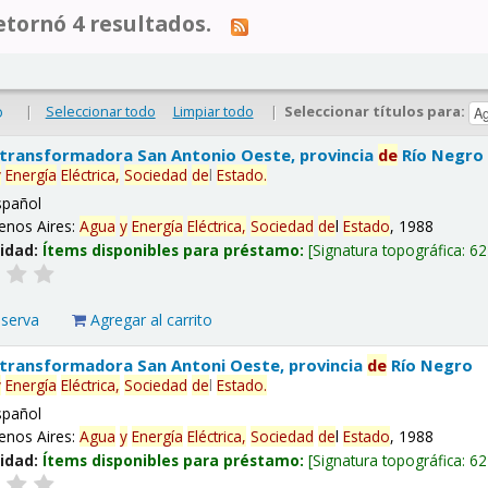
tornó 4 resultados.
|
Seleccionar todo
Limpiar todo
|
Seleccionar títulos para:
o
 transformadora San Antonio Oeste, provincia
de
Río Negro
y
Energía
Eléctrica,
Sociedad
de
l
Estado
.
spañol
enos Aires:
Agua
y
Energía
Eléctrica,
Sociedad
de
l
Estado
, 1988
lidad:
Ítems disponibles para préstamo:
Signatura topográfica:
62
eserva
Agregar al carrito
 transformadora San Antoni Oeste, provincia
de
Río Negro
y
Energía
Eléctrica,
Sociedad
de
l
Estado
.
spañol
enos Aires:
Agua
y
Energía
Eléctrica,
Sociedad
de
l
Estado
, 1988
lidad:
Ítems disponibles para préstamo:
Signatura topográfica:
62