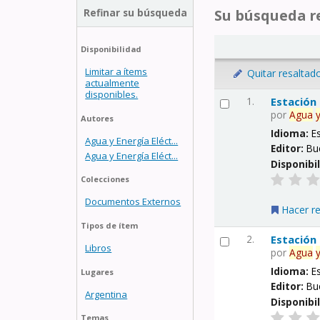
Refinar su búsqueda
Su búsqueda re
Disponibilidad
Limitar a ítems
Quitar resaltad
actualmente
disponibles.
1.
Estación
por
Agua
Autores
Idioma:
E
Agua y Energía Eléct...
Editor:
Bu
Agua y Energía Eléct...
Disponibi
Colecciones
Documentos Externos
Hacer r
Tipos de ítem
2.
Estación
Libros
por
Agua
Idioma:
E
Lugares
Editor:
Bu
Argentina
Disponibi
Temas