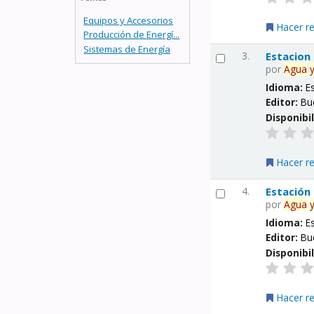
Equipos y Accesorios
Hacer r
Producción de Energí...
Sistemas de Energía
3.
Estacion
por
Agua
Idioma:
E
Editor:
Bu
Disponibi
Hacer r
4.
Estación
por
Agua
Idioma:
E
Editor:
Bu
Disponibi
Hacer r