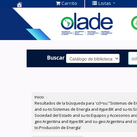
Carrito
Listas
Centro de
Documentación
OLADE -
Buscar
Inicio
›
Resultados de la búsqueda para 'ccl=su:"Sistemas de E
and su-to:Sistemas de Energía and itype:BK and su-to:Si
Sociedad del Estado and su-to:Equipos y Accesorios and
geo:Argentina and itype:BK and su-geo:Argentina and c
to:Producción de Energía'