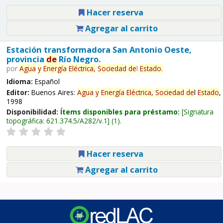
Hacer reserva
Agregar al carrito
Estación transformadora San Antonio Oeste,
provincia
de
Río Negro.
por
Agua
y
Energía
Eléctrica,
Sociedad
de
l
Estado
.
Idioma:
Español
Editor:
Buenos Aires:
Agua
y
Energía
Eléctrica,
Sociedad
de
l
Estado
,
1998
Disponibilidad:
Ítems disponibles para préstamo:
Signatura
topográfica:
621.374.5/A282/v.1
(1).
Hacer reserva
Agregar al carrito