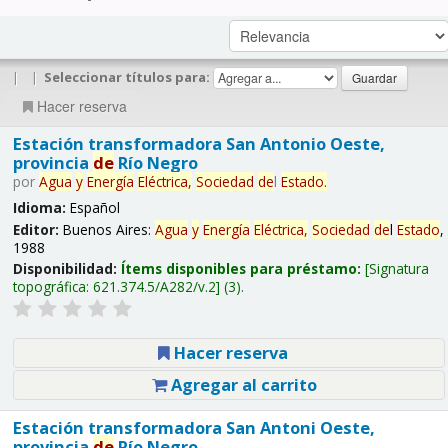
|
|
Seleccionar títulos para:
Hacer reserva
Estación transformadora San Antonio Oeste,
provincia
de
Río Negro
por
Agua
y
Energía
Eléctrica,
Sociedad
de
l
Estado
.
Idioma:
Español
Editor:
Buenos Aires:
Agua
y
Energía
Eléctrica,
Sociedad
de
l
Estado
,
1988
Disponibilidad:
Ítems disponibles para préstamo:
Signatura
topográfica:
621.374.5/A282/v.2
(3).
Hacer reserva
Agregar al carrito
Estación transformadora San Antoni Oeste,
provincia
de
Río Negro