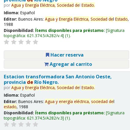
por
Agua
y
Energía
Eléctrica,
Sociedad
de
l
Estado
.
Idioma:
Español
Editor:
Buenos Aires:
Agua
y
Energía
Eléctrica,
Sociedad
de
l
Estado
,
1988
Disponibilidad:
Ítems disponibles para préstamo:
Signatura
topográfica:
621.374.5/A282/v.4
(1).
Hacer reserva
Agregar al carrito
Estacion transformadora San Antonio Oeste,
provincia
de
Río Negro.
por
Agua
y
Energía
Eléctrica,
Sociedad
de
l
Estado
.
Idioma:
Español
Editor:
Buenos Aires:
Agua
y
energía
eléctrica,
sociedad
de
l
estado
, 1988
Disponibilidad:
Ítems disponibles para préstamo:
Signatura
topográfica:
621.374.5/A282/v.3
(1).