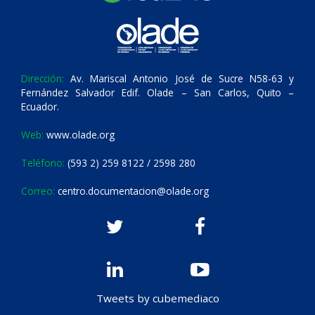
Dirección:
Av. Mariscal Antonio José de Sucre N58-63 y
Fernández Salvador Edif. Olade – San Carlos, Quito –
Ecuador.
Web:
www.olade.org
Teléfono:
(593 2) 259 8122 / 2598 280
Correo:
centro.documentacion@olade.org
Tweets by cubemediaco