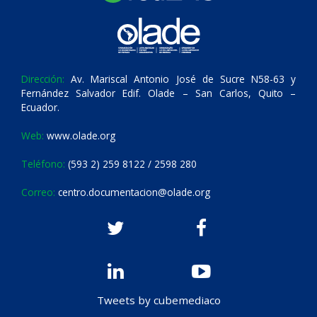
Dirección:
Av. Mariscal Antonio José de Sucre N58-63 y
Fernández Salvador Edif. Olade – San Carlos, Quito –
Ecuador.
Web:
www.olade.org
Teléfono:
(593 2) 259 8122 / 2598 280
Correo:
centro.documentacion@olade.org
Tweets by cubemediaco