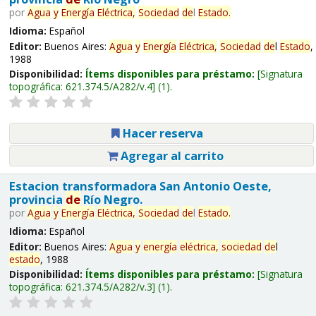
por
Agua
y
Energía
Eléctrica,
Sociedad
de
l
Estado
.
Idioma:
Español
Editor:
Buenos Aires:
Agua
y
Energía
Eléctrica,
Sociedad
de
l
Estado
,
1988
Disponibilidad:
Ítems disponibles para préstamo:
Signatura
topográfica:
621.374.5/A282/v.4
(1).
Hacer reserva
Agregar al carrito
Estacion transformadora San Antonio Oeste,
provincia
de
Río Negro.
por
Agua
y
Energía
Eléctrica,
Sociedad
de
l
Estado
.
Idioma:
Español
Editor:
Buenos Aires:
Agua
y
energía
eléctrica,
sociedad
de
l
estado
, 1988
Disponibilidad:
Ítems disponibles para préstamo:
Signatura
topográfica:
621.374.5/A282/v.3
(1).