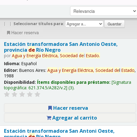
|
|
Seleccionar títulos para:
Hacer reserva
Estación transformadora San Antonio Oeste,
provincia
de
Río Negro
por
Agua
y
Energía
Eléctrica,
Sociedad
de
l
Estado
.
Idioma:
Español
Editor:
Buenos Aires:
Agua
y
Energía
Eléctrica,
Sociedad
de
l
Estado
,
1988
Disponibilidad:
Ítems disponibles para préstamo:
Signatura
topográfica:
621.374.5/A282/v.2
(3).
Hacer reserva
Agregar al carrito
Estación transformadora San Antoni Oeste,
provincia
de
Río Negro