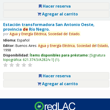
Hacer reserva
Agregar al carrito
Estación transformadora San Antonio Oeste,
provincia
de
Río Negro.
por
Agua
y
Energía
Eléctrica,
Sociedad
de
l
Estado
.
Idioma:
Español
Editor:
Buenos Aires:
Agua
y
Energía
Eléctrica,
Sociedad
de
l
Estado
,
1998
Disponibilidad:
Ítems disponibles para préstamo:
Signatura
topográfica:
621.374.5/A282/v.1
(1).
Hacer reserva
Agregar al carrito