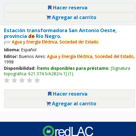
Hacer reserva
Agregar al carrito
Estación transformadora San Antonio Oeste,
provincia
de
Río Negro.
por
Agua
y
Energía
Eléctrica,
Sociedad
de
l
Estado
.
Idioma:
Español
Editor:
Buenos Aires:
Agua
y
Energía
Eléctrica,
Sociedad
de
l
Estado
,
1998
Disponibilidad:
Ítems disponibles para préstamo:
Signatura
topográfica:
621.374.5/A282/v.1
(1).
Hacer reserva
Agregar al carrito