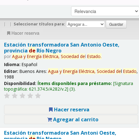
|
|
Seleccionar títulos para:
Hacer reserva
Estación transformadora San Antonio Oeste,
provincia
de
Río Negro
por
Agua
y
Energía
Eléctrica,
Sociedad
de
l
Estado
.
Idioma:
Español
Editor:
Buenos Aires:
Agua
y
Energía
Eléctrica,
Sociedad
de
l
Estado
,
1988
Disponibilidad:
Ítems disponibles para préstamo:
Signatura
topográfica:
621.374.5/A282/v.2
(3).
Hacer reserva
Agregar al carrito
Estación transformadora San Antoni Oeste,
provincia
de
Río Negro