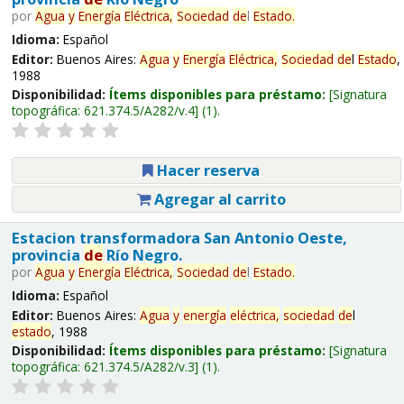
por
Agua
y
Energía
Eléctrica,
Sociedad
de
l
Estado
.
Idioma:
Español
Editor:
Buenos Aires:
Agua
y
Energía
Eléctrica,
Sociedad
de
l
Estado
,
1988
Disponibilidad:
Ítems disponibles para préstamo:
Signatura
topográfica:
621.374.5/A282/v.4
(1).
Hacer reserva
Agregar al carrito
Estacion transformadora San Antonio Oeste,
provincia
de
Río Negro.
por
Agua
y
Energía
Eléctrica,
Sociedad
de
l
Estado
.
Idioma:
Español
Editor:
Buenos Aires:
Agua
y
energía
eléctrica,
sociedad
de
l
estado
, 1988
Disponibilidad:
Ítems disponibles para préstamo:
Signatura
topográfica:
621.374.5/A282/v.3
(1).