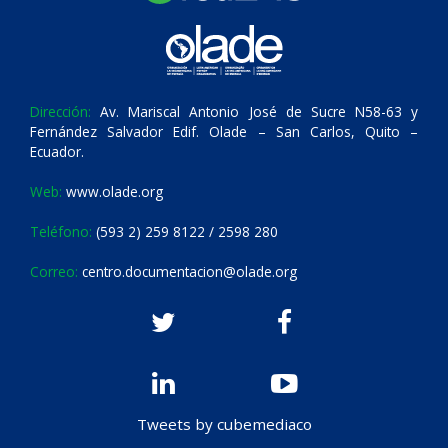
Dirección:
Av. Mariscal Antonio José de Sucre N58-63 y
Fernández Salvador Edif. Olade – San Carlos, Quito –
Ecuador.
Web:
www.olade.org
Teléfono:
(593 2) 259 8122 / 2598 280
Correo:
centro.documentacion@olade.org
Tweets by cubemediaco