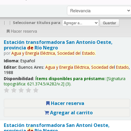
|
|
Seleccionar títulos para:
Hacer reserva
Estación transformadora San Antonio Oeste,
provincia
de
Río Negro
por
Agua
y
Energía
Eléctrica,
Sociedad
de
l
Estado
.
Idioma:
Español
Editor:
Buenos Aires:
Agua
y
Energía
Eléctrica,
Sociedad
de
l
Estado
,
1988
Disponibilidad:
Ítems disponibles para préstamo:
Signatura
topográfica:
621.374.5/A282/v.2
(3).
Hacer reserva
Agregar al carrito
Estación transformadora San Antoni Oeste,
provincia
de
Río Negro