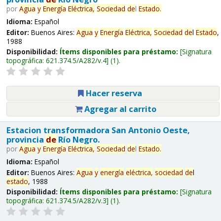
por
Agua
y
Energía
Eléctrica,
Sociedad
de
l
Estado
.
Idioma:
Español
Editor:
Buenos Aires:
Agua
y
Energía
Eléctrica,
Sociedad
de
l
Estado
,
1988
Disponibilidad:
Ítems disponibles para préstamo:
Signatura
topográfica:
621.374.5/A282/v.4
(1).
Hacer reserva
Agregar al carrito
Estacion transformadora San Antonio Oeste,
provincia
de
Río Negro.
por
Agua
y
Energía
Eléctrica,
Sociedad
de
l
Estado
.
Idioma:
Español
Editor:
Buenos Aires:
Agua
y
energía
eléctrica,
sociedad
de
l
estado
, 1988
Disponibilidad:
Ítems disponibles para préstamo:
Signatura
topográfica:
621.374.5/A282/v.3
(1).