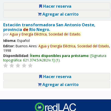
Hacer reserva
Agregar al carrito
Estación transformadora San Antonio Oeste,
provincia
de
Río Negro.
por
Agua
y
Energía
Eléctrica,
Sociedad
de
l
Estado
.
Idioma:
Español
Editor:
Buenos Aires:
Agua
y
Energía
Eléctrica,
Sociedad
de
l
Estado
,
1998
Disponibilidad:
Ítems disponibles para préstamo:
Signatura
topográfica:
621.374.5/A282/v.1
(1).
Hacer reserva
Agregar al carrito