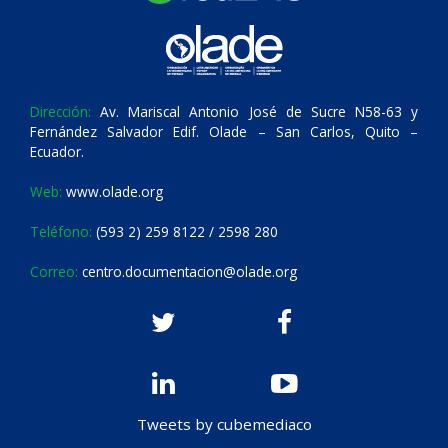
Dirección:
Av. Mariscal Antonio José de Sucre N58-63 y
Fernández Salvador Edif. Olade – San Carlos, Quito –
Ecuador.
Web:
www.olade.org
Teléfono:
(593 2) 259 8122 / 2598 280
Correo:
centro.documentacion@olade.org
Tweets by cubemediaco