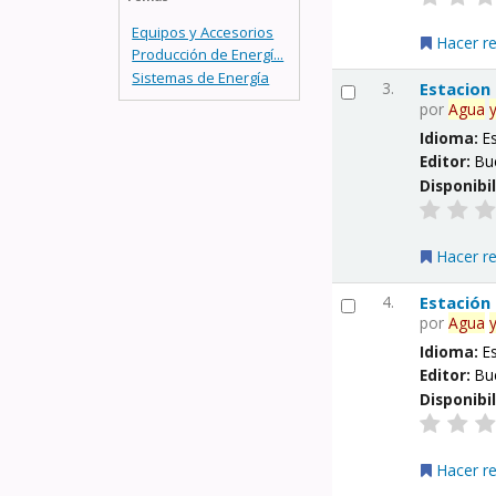
Equipos y Accesorios
Hacer r
Producción de Energí...
Sistemas de Energía
3.
Estacion
por
Agua
Idioma:
E
Editor:
Bu
Disponibi
Hacer r
4.
Estación
por
Agua
Idioma:
E
Editor:
Bu
Disponibi
Hacer r