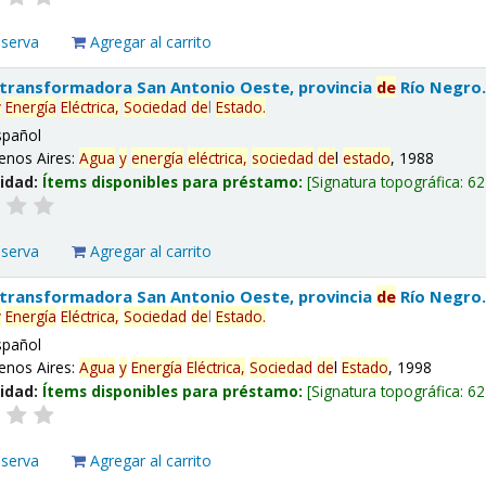
eserva
Agregar al carrito
 transformadora San Antonio Oeste, provincia
de
Río Negro
y
Energía
Eléctrica,
Sociedad
de
l
Estado
.
spañol
enos Aires:
Agua
y
energía
eléctrica,
sociedad
de
l
estado
, 1988
lidad:
Ítems disponibles para préstamo:
Signatura topográfica:
62
eserva
Agregar al carrito
 transformadora San Antonio Oeste, provincia
de
Río Negro
y
Energía
Eléctrica,
Sociedad
de
l
Estado
.
spañol
enos Aires:
Agua
y
Energía
Eléctrica,
Sociedad
de
l
Estado
, 1998
lidad:
Ítems disponibles para préstamo:
Signatura topográfica:
62
eserva
Agregar al carrito