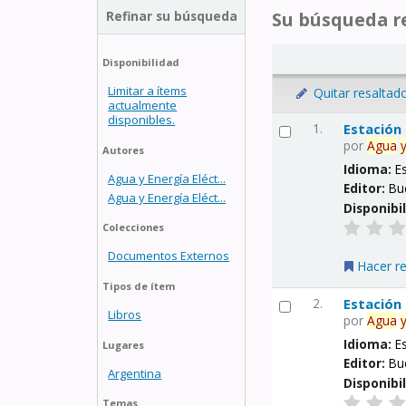
Refinar su búsqueda
Su búsqueda re
Disponibilidad
Limitar a ítems
Quitar resaltad
actualmente
disponibles.
1.
Estación
por
Agua
Autores
Idioma:
E
Agua y Energía Eléct...
Editor:
Bu
Agua y Energía Eléct...
Disponibi
Colecciones
Documentos Externos
Hacer r
Tipos de ítem
2.
Estación
Libros
por
Agua
Idioma:
E
Lugares
Editor:
Bu
Argentina
Disponibi
Temas