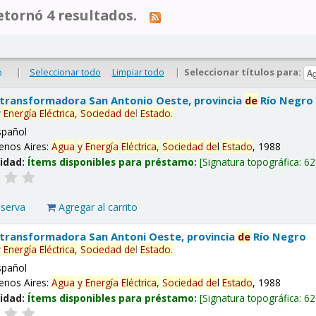
tornó 4 resultados.
|
Seleccionar todo
Limpiar todo
|
Seleccionar títulos para:
o
 transformadora San Antonio Oeste, provincia
de
Río Negro
y
Energía
Eléctrica,
Sociedad
de
l
Estado
.
spañol
enos Aires:
Agua
y
Energía
Eléctrica,
Sociedad
de
l
Estado
, 1988
lidad:
Ítems disponibles para préstamo:
Signatura topográfica:
62
eserva
Agregar al carrito
 transformadora San Antoni Oeste, provincia
de
Río Negro
y
Energía
Eléctrica,
Sociedad
de
l
Estado
.
spañol
enos Aires:
Agua
y
Energía
Eléctrica,
Sociedad
de
l
Estado
, 1988
lidad:
Ítems disponibles para préstamo:
Signatura topográfica:
62