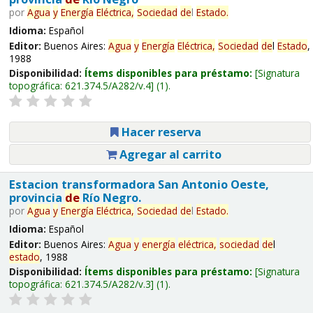
por
Agua
y
Energía
Eléctrica,
Sociedad
de
l
Estado
.
Idioma:
Español
Editor:
Buenos Aires:
Agua
y
Energía
Eléctrica,
Sociedad
de
l
Estado
,
1988
Disponibilidad:
Ítems disponibles para préstamo:
Signatura
topográfica:
621.374.5/A282/v.4
(1).
Hacer reserva
Agregar al carrito
Estacion transformadora San Antonio Oeste,
provincia
de
Río Negro.
por
Agua
y
Energía
Eléctrica,
Sociedad
de
l
Estado
.
Idioma:
Español
Editor:
Buenos Aires:
Agua
y
energía
eléctrica,
sociedad
de
l
estado
, 1988
Disponibilidad:
Ítems disponibles para préstamo:
Signatura
topográfica:
621.374.5/A282/v.3
(1).