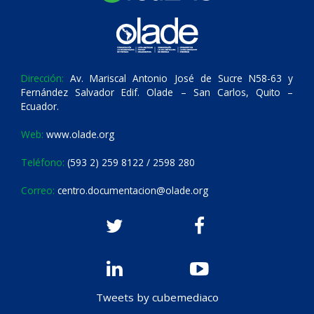
Dirección:
Av. Mariscal Antonio José de Sucre N58-63 y
Fernández Salvador Edif. Olade – San Carlos, Quito –
Ecuador.
Web:
www.olade.org
Teléfono:
(593 2) 259 8122 / 2598 280
Correo:
centro.documentacion@olade.org
Tweets by cubemediaco