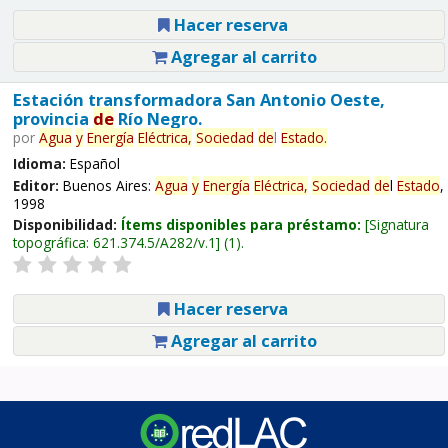
Hacer reserva
Agregar al carrito
Estación transformadora San Antonio Oeste,
provincia
de
Río Negro.
por
Agua
y
Energía
Eléctrica,
Sociedad
de
l
Estado
.
Idioma:
Español
Editor:
Buenos Aires:
Agua
y
Energía
Eléctrica,
Sociedad
de
l
Estado
,
1998
Disponibilidad:
Ítems disponibles para préstamo:
Signatura
topográfica:
621.374.5/A282/v.1
(1).
Hacer reserva
Agregar al carrito