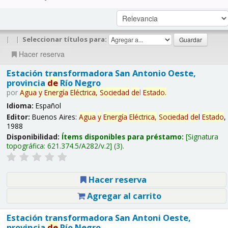
|
|
Seleccionar títulos para:
Hacer reserva
Estación transformadora San Antonio Oeste,
provincia
de
Río Negro
por
Agua
y
Energía
Eléctrica,
Sociedad
de
l
Estado
.
Idioma:
Español
Editor:
Buenos Aires:
Agua
y
Energía
Eléctrica,
Sociedad
de
l
Estado
,
1988
Disponibilidad:
Ítems disponibles para préstamo:
Signatura
topográfica:
621.374.5/A282/v.2
(3).
Hacer reserva
Agregar al carrito
Estación transformadora San Antoni Oeste,
provincia
de
Río Negro