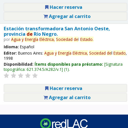
Hacer reserva
Agregar al carrito
Estación transformadora San Antonio Oeste,
provincia
de
Río Negro.
por
Agua
y
Energía
Eléctrica,
Sociedad
de
l
Estado
.
Idioma:
Español
Editor:
Buenos Aires:
Agua
y
Energía
Eléctrica,
Sociedad
de
l
Estado
,
1998
Disponibilidad:
Ítems disponibles para préstamo:
Signatura
topográfica:
621.374.5/A282/v.1
(1).
Hacer reserva
Agregar al carrito