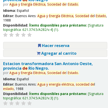
por
Agua
y
Energía
Eléctrica,
Sociedad
de
l
Estado
.
Idioma:
Español
Editor:
Buenos Aires:
Agua
y
Energía
Eléctrica,
Sociedad
de
l
Estado
,
1988
Disponibilidad:
Ítems disponibles para préstamo:
Signatura
topográfica:
621.374.5/A282/v.4
(1).
Hacer reserva
Agregar al carrito
Estacion transformadora San Antonio Oeste,
provincia
de
Río Negro.
por
Agua
y
Energía
Eléctrica,
Sociedad
de
l
Estado
.
Idioma:
Español
Editor:
Buenos Aires:
Agua
y
energía
eléctrica,
sociedad
de
l
estado
, 1988
Disponibilidad:
Ítems disponibles para préstamo:
Signatura
topográfica:
621.374.5/A282/v.3
(1).