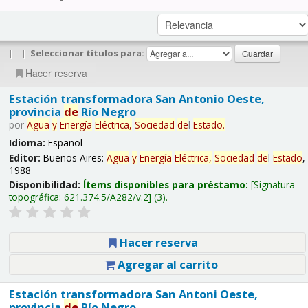
|
|
Seleccionar títulos para:
Hacer reserva
Estación transformadora San Antonio Oeste,
provincia
de
Río Negro
por
Agua
y
Energía
Eléctrica,
Sociedad
de
l
Estado
.
Idioma:
Español
Editor:
Buenos Aires:
Agua
y
Energía
Eléctrica,
Sociedad
de
l
Estado
,
1988
Disponibilidad:
Ítems disponibles para préstamo:
Signatura
topográfica:
621.374.5/A282/v.2
(3).
Hacer reserva
Agregar al carrito
Estación transformadora San Antoni Oeste,
provincia
de
Río Negro