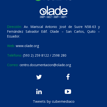
Dirección:
Av. Mariscal Antonio José de Sucre N58-63 y
Fernández Salvador Edif. Olade – San Carlos, Quito –
Ecuador.
Web:
www.olade.org
Teléfono:
(593 2) 259 8122 / 2598 280
Correo:
centro.documentacion@olade.org
Tweets by cubemediaco