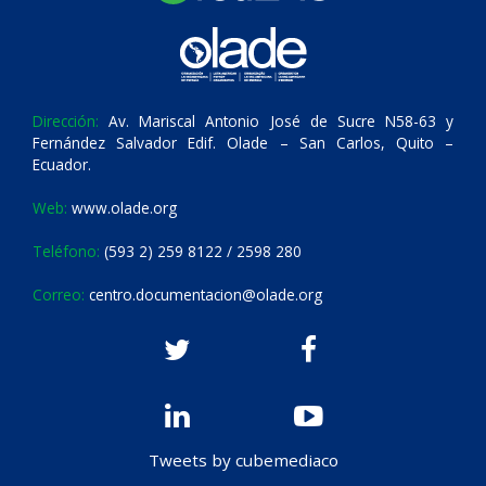
Dirección:
Av. Mariscal Antonio José de Sucre N58-63 y
Fernández Salvador Edif. Olade – San Carlos, Quito –
Ecuador.
Web:
www.olade.org
Teléfono:
(593 2) 259 8122 / 2598 280
Correo:
centro.documentacion@olade.org
Tweets by cubemediaco