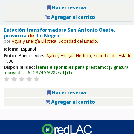
Hacer reserva
Agregar al carrito
Estación transformadora San Antonio Oeste,
provincia
de
Río Negro.
por
Agua
y
Energía
Eléctrica,
Sociedad
de
l
Estado
.
Idioma:
Español
Editor:
Buenos Aires:
Agua
y
Energía
Eléctrica,
Sociedad
de
l
Estado
,
1998
Disponibilidad:
Ítems disponibles para préstamo:
Signatura
topográfica:
621.374.5/A282/v.1
(1).
Hacer reserva
Agregar al carrito