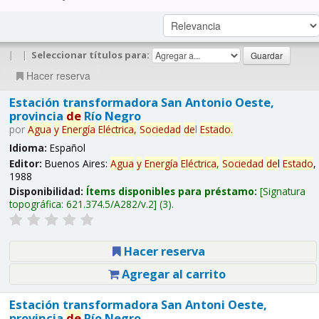
|
|
Seleccionar títulos para:
Hacer reserva
Estación transformadora San Antonio Oeste,
provincia
de
Río Negro
por
Agua
y
Energía
Eléctrica,
Sociedad
de
l
Estado
.
Idioma:
Español
Editor:
Buenos Aires:
Agua
y
Energía
Eléctrica,
Sociedad
de
l
Estado
,
1988
Disponibilidad:
Ítems disponibles para préstamo:
Signatura
topográfica:
621.374.5/A282/v.2
(3).
Hacer reserva
Agregar al carrito
Estación transformadora San Antoni Oeste,
provincia
de
Río Negro