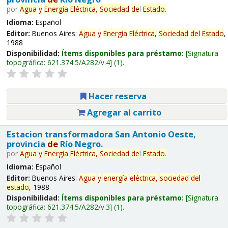
por
Agua
y
Energía
Eléctrica,
Sociedad
de
l
Estado
.
Idioma:
Español
Editor:
Buenos Aires:
Agua
y
Energía
Eléctrica,
Sociedad
de
l
Estado
,
1988
Disponibilidad:
Ítems disponibles para préstamo:
Signatura
topográfica:
621.374.5/A282/v.4
(1).
Hacer reserva
Agregar al carrito
Estacion transformadora San Antonio Oeste,
provincia
de
Río Negro.
por
Agua
y
Energía
Eléctrica,
Sociedad
de
l
Estado
.
Idioma:
Español
Editor:
Buenos Aires:
Agua
y
energía
eléctrica,
sociedad
de
l
estado
, 1988
Disponibilidad:
Ítems disponibles para préstamo:
Signatura
topográfica:
621.374.5/A282/v.3
(1).