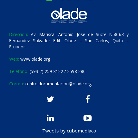
Dirección:
Av. Mariscal Antonio José de Sucre N58-63 y
Fernández Salvador Edif. Olade – San Carlos, Quito –
Ecuador.
Web:
www.olade.org
Teléfono:
(593 2) 259 8122 / 2598 280
Correo:
centro.documentacion@olade.org
Tweets by cubemediaco