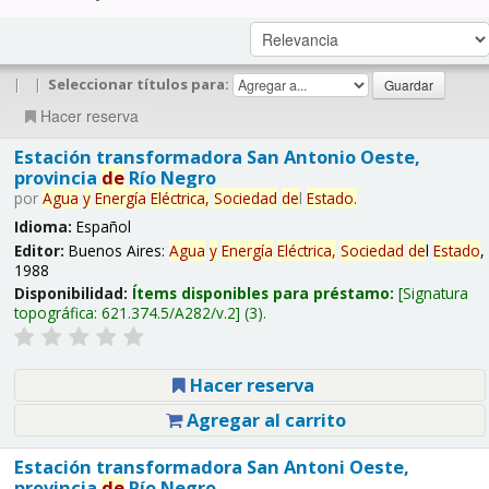
|
|
Seleccionar títulos para:
Hacer reserva
Estación transformadora San Antonio Oeste,
provincia
de
Río Negro
por
Agua
y
Energía
Eléctrica,
Sociedad
de
l
Estado
.
Idioma:
Español
Editor:
Buenos Aires:
Agua
y
Energía
Eléctrica,
Sociedad
de
l
Estado
,
1988
Disponibilidad:
Ítems disponibles para préstamo:
Signatura
topográfica:
621.374.5/A282/v.2
(3).
Hacer reserva
Agregar al carrito
Estación transformadora San Antoni Oeste,
provincia
de
Río Negro