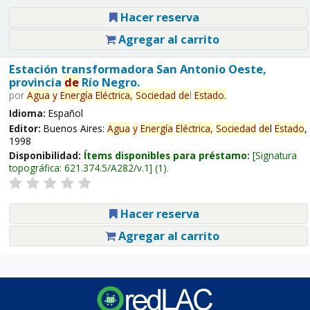
Hacer reserva
Agregar al carrito
Estación transformadora San Antonio Oeste,
provincia
de
Río Negro.
por
Agua
y
Energía
Eléctrica,
Sociedad
de
l
Estado
.
Idioma:
Español
Editor:
Buenos Aires:
Agua
y
Energía
Eléctrica,
Sociedad
de
l
Estado
,
1998
Disponibilidad:
Ítems disponibles para préstamo:
Signatura
topográfica:
621.374.5/A282/v.1
(1).
Hacer reserva
Agregar al carrito