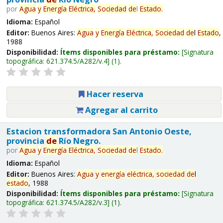
por
Agua
y
Energía
Eléctrica,
Sociedad
de
l
Estado
.
Idioma:
Español
Editor:
Buenos Aires:
Agua
y
Energía
Eléctrica,
Sociedad
de
l
Estado
,
1988
Disponibilidad:
Ítems disponibles para préstamo:
Signatura
topográfica:
621.374.5/A282/v.4
(1).
Hacer reserva
Agregar al carrito
Estacion transformadora San Antonio Oeste,
provincia
de
Río Negro.
por
Agua
y
Energía
Eléctrica,
Sociedad
de
l
Estado
.
Idioma:
Español
Editor:
Buenos Aires:
Agua
y
energía
eléctrica,
sociedad
de
l
estado
, 1988
Disponibilidad:
Ítems disponibles para préstamo:
Signatura
topográfica:
621.374.5/A282/v.3
(1).