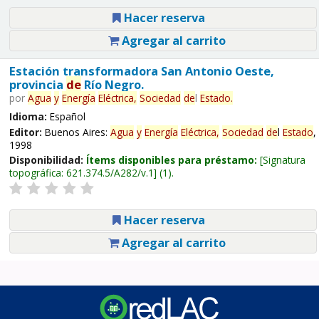
Hacer reserva
Agregar al carrito
Estación transformadora San Antonio Oeste,
provincia
de
Río Negro.
por
Agua
y
Energía
Eléctrica,
Sociedad
de
l
Estado
.
Idioma:
Español
Editor:
Buenos Aires:
Agua
y
Energía
Eléctrica,
Sociedad
de
l
Estado
,
1998
Disponibilidad:
Ítems disponibles para préstamo:
Signatura
topográfica:
621.374.5/A282/v.1
(1).
Hacer reserva
Agregar al carrito