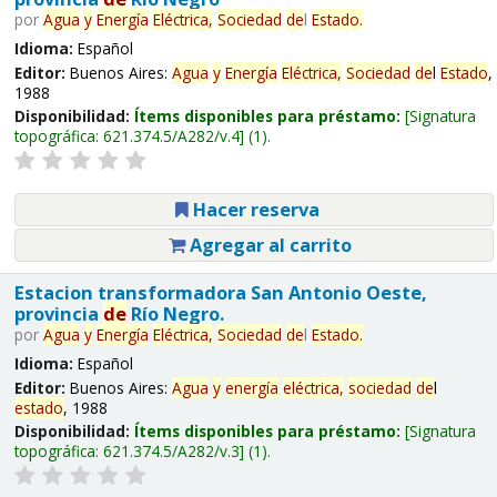
por
Agua
y
Energía
Eléctrica,
Sociedad
de
l
Estado
.
Idioma:
Español
Editor:
Buenos Aires:
Agua
y
Energía
Eléctrica,
Sociedad
de
l
Estado
,
1988
Disponibilidad:
Ítems disponibles para préstamo:
Signatura
topográfica:
621.374.5/A282/v.4
(1).
Hacer reserva
Agregar al carrito
Estacion transformadora San Antonio Oeste,
provincia
de
Río Negro.
por
Agua
y
Energía
Eléctrica,
Sociedad
de
l
Estado
.
Idioma:
Español
Editor:
Buenos Aires:
Agua
y
energía
eléctrica,
sociedad
de
l
estado
, 1988
Disponibilidad:
Ítems disponibles para préstamo:
Signatura
topográfica:
621.374.5/A282/v.3
(1).