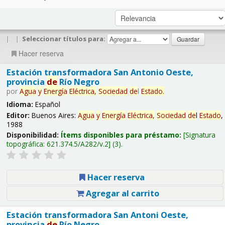
|
|
Seleccionar títulos para:
Hacer reserva
Estación transformadora San Antonio Oeste,
provincia
de
Río Negro
por
Agua
y
Energía
Eléctrica,
Sociedad
de
l
Estado
.
Idioma:
Español
Editor:
Buenos Aires:
Agua
y
Energía
Eléctrica,
Sociedad
de
l
Estado
,
1988
Disponibilidad:
Ítems disponibles para préstamo:
Signatura
topográfica:
621.374.5/A282/v.2
(3).
Hacer reserva
Agregar al carrito
Estación transformadora San Antoni Oeste,
provincia
de
Río Negro