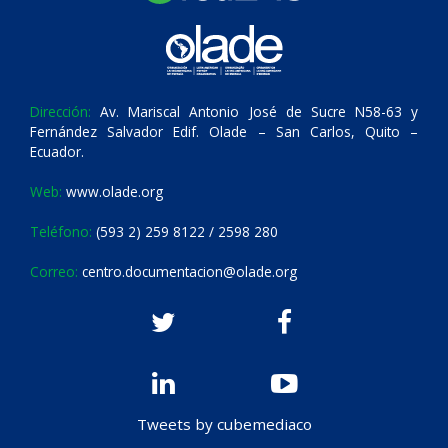
Dirección:
Av. Mariscal Antonio José de Sucre N58-63 y
Fernández Salvador Edif. Olade – San Carlos, Quito –
Ecuador.
Web:
www.olade.org
Teléfono:
(593 2) 259 8122 / 2598 280
Correo:
centro.documentacion@olade.org
Tweets by cubemediaco