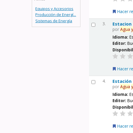
Equipos y Accesorios
Hacer r
Producción de Energí...
Sistemas de Energía
3.
Estacion
por
Agua
Idioma:
E
Editor:
Bu
Disponibi
Hacer r
4.
Estación
por
Agua
Idioma:
E
Editor:
Bu
Disponibi
Hacer r