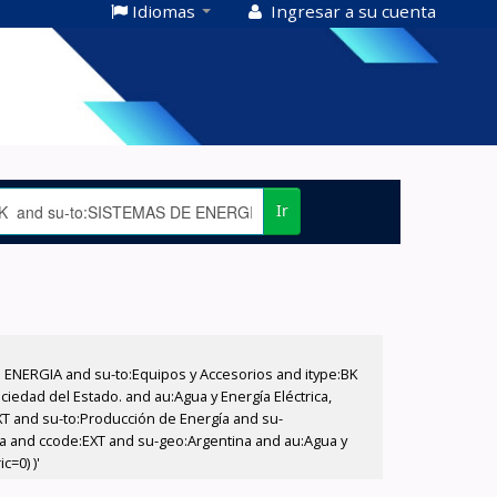
Idiomas
Ingresar a su cuenta
Ir
E ENERGIA and su-to:Equipos y Accesorios and itype:BK
iedad del Estado. and au:Agua y Energía Eléctrica,
XT and su-to:Producción de Energía and su-
na and ccode:EXT and su-geo:Argentina and au:Agua y
c=0) )'