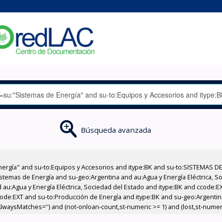
Búsqueda avanzada
nergía" and su-to:Equipos y Accesorios and itype:BK and su-to:SISTEMAS D
stemas de Energía and su-geo:Argentina and au:Agua y Energía Eléctrica, Soc
 au:Agua y Energía Eléctrica, Sociedad del Estado and itype:BK and ccode:E
code:EXT and su-to:Producción de Energía and itype:BK and su-geo:Argenti
AlwaysMatches='') and (not-onloan-count,st-numeric >= 1) and (lost,st-numeri