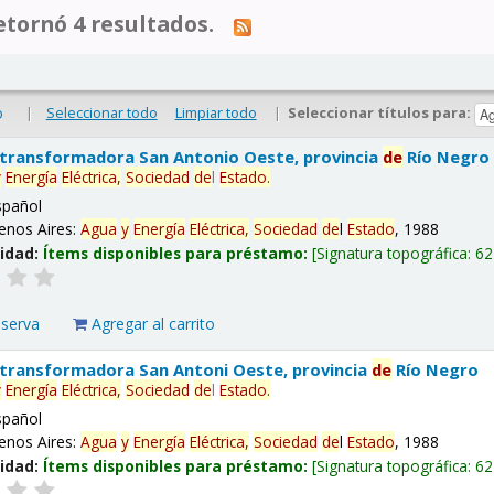
tornó 4 resultados.
|
Seleccionar todo
Limpiar todo
|
Seleccionar títulos para:
o
 transformadora San Antonio Oeste, provincia
de
Río Negro
y
Energía
Eléctrica,
Sociedad
de
l
Estado
.
spañol
enos Aires:
Agua
y
Energía
Eléctrica,
Sociedad
de
l
Estado
, 1988
lidad:
Ítems disponibles para préstamo:
Signatura topográfica:
62
eserva
Agregar al carrito
 transformadora San Antoni Oeste, provincia
de
Río Negro
y
Energía
Eléctrica,
Sociedad
de
l
Estado
.
spañol
enos Aires:
Agua
y
Energía
Eléctrica,
Sociedad
de
l
Estado
, 1988
lidad:
Ítems disponibles para préstamo:
Signatura topográfica:
62