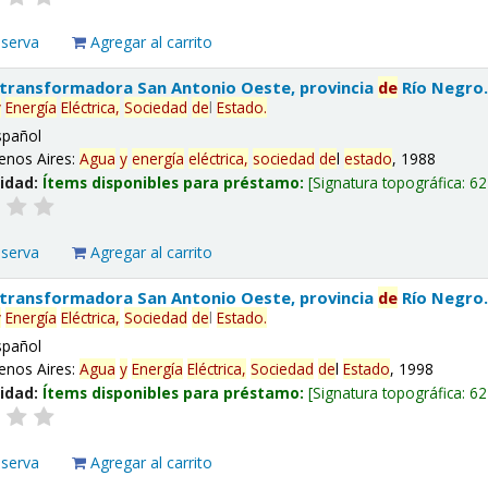
eserva
Agregar al carrito
 transformadora San Antonio Oeste, provincia
de
Río Negro
y
Energía
Eléctrica,
Sociedad
de
l
Estado
.
spañol
enos Aires:
Agua
y
energía
eléctrica,
sociedad
de
l
estado
, 1988
lidad:
Ítems disponibles para préstamo:
Signatura topográfica:
62
eserva
Agregar al carrito
 transformadora San Antonio Oeste, provincia
de
Río Negro
y
Energía
Eléctrica,
Sociedad
de
l
Estado
.
spañol
enos Aires:
Agua
y
Energía
Eléctrica,
Sociedad
de
l
Estado
, 1998
lidad:
Ítems disponibles para préstamo:
Signatura topográfica:
62
eserva
Agregar al carrito