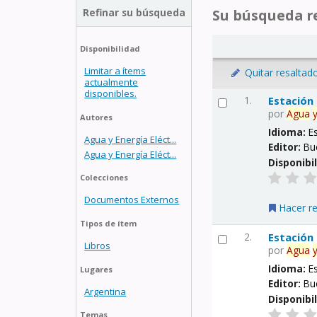
Refinar su búsqueda
Su búsqueda re
Disponibilidad
Limitar a ítems
Quitar resaltad
actualmente
disponibles.
1.
Estación
por
Agua
Autores
Idioma:
E
Agua y Energía Eléct...
Editor:
Bu
Agua y Energía Eléct...
Disponibi
Colecciones
Documentos Externos
Hacer r
Tipos de ítem
2.
Estación
Libros
por
Agua
Idioma:
E
Lugares
Editor:
Bu
Argentina
Disponibi
Temas