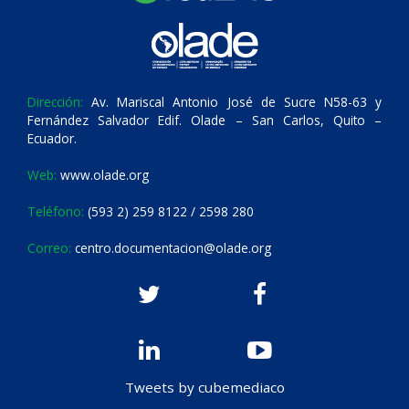
Dirección:
Av. Mariscal Antonio José de Sucre N58-63 y
Fernández Salvador Edif. Olade – San Carlos, Quito –
Ecuador.
Web:
www.olade.org
Teléfono:
(593 2) 259 8122 / 2598 280
Correo:
centro.documentacion@olade.org
Tweets by cubemediaco