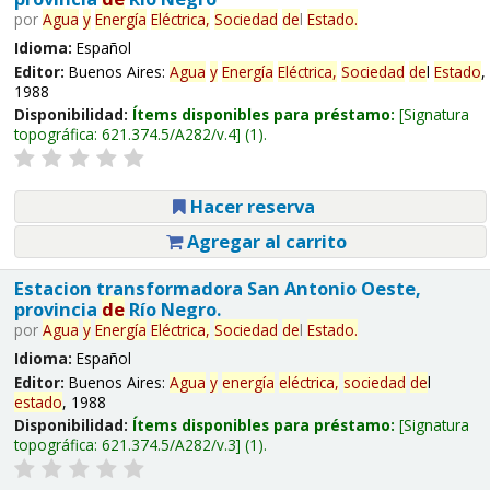
por
Agua
y
Energía
Eléctrica,
Sociedad
de
l
Estado
.
Idioma:
Español
Editor:
Buenos Aires:
Agua
y
Energía
Eléctrica,
Sociedad
de
l
Estado
,
1988
Disponibilidad:
Ítems disponibles para préstamo:
Signatura
topográfica:
621.374.5/A282/v.4
(1).
Hacer reserva
Agregar al carrito
Estacion transformadora San Antonio Oeste,
provincia
de
Río Negro.
por
Agua
y
Energía
Eléctrica,
Sociedad
de
l
Estado
.
Idioma:
Español
Editor:
Buenos Aires:
Agua
y
energía
eléctrica,
sociedad
de
l
estado
, 1988
Disponibilidad:
Ítems disponibles para préstamo:
Signatura
topográfica:
621.374.5/A282/v.3
(1).