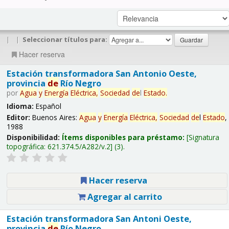
|
|
Seleccionar títulos para:
Hacer reserva
Estación transformadora San Antonio Oeste,
provincia
de
Río Negro
por
Agua
y
Energía
Eléctrica,
Sociedad
de
l
Estado
.
Idioma:
Español
Editor:
Buenos Aires:
Agua
y
Energía
Eléctrica,
Sociedad
de
l
Estado
,
1988
Disponibilidad:
Ítems disponibles para préstamo:
Signatura
topográfica:
621.374.5/A282/v.2
(3).
Hacer reserva
Agregar al carrito
Estación transformadora San Antoni Oeste,
provincia
de
Río Negro