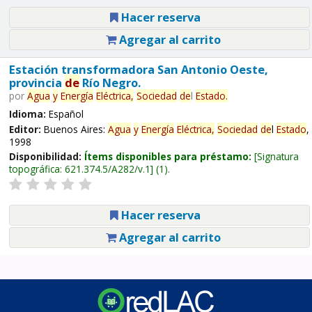
Hacer reserva
Agregar al carrito
Estación transformadora San Antonio Oeste,
provincia
de
Río Negro.
por
Agua
y
Energía
Eléctrica,
Sociedad
de
l
Estado
.
Idioma:
Español
Editor:
Buenos Aires:
Agua
y
Energía
Eléctrica,
Sociedad
de
l
Estado
,
1998
Disponibilidad:
Ítems disponibles para préstamo:
Signatura
topográfica:
621.374.5/A282/v.1
(1).
Hacer reserva
Agregar al carrito