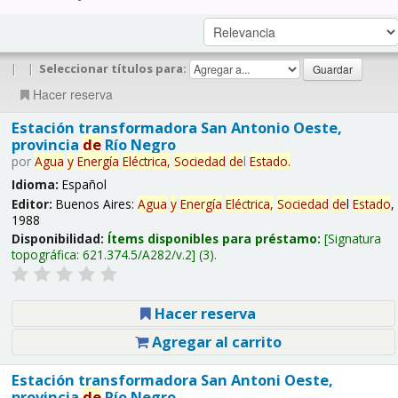
|
|
Seleccionar títulos para:
Hacer reserva
Estación transformadora San Antonio Oeste,
provincia
de
Río Negro
por
Agua
y
Energía
Eléctrica,
Sociedad
de
l
Estado
.
Idioma:
Español
Editor:
Buenos Aires:
Agua
y
Energía
Eléctrica,
Sociedad
de
l
Estado
,
1988
Disponibilidad:
Ítems disponibles para préstamo:
Signatura
topográfica:
621.374.5/A282/v.2
(3).
Hacer reserva
Agregar al carrito
Estación transformadora San Antoni Oeste,
provincia
de
Río Negro