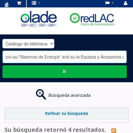
Centro
de
Documentación
OLADE
-
Ir
Búsqueda avanzada
Refinar su búsqueda
Su búsqueda retornó 4 resultados.