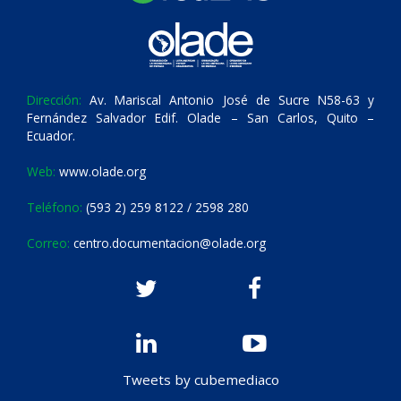
Dirección:
Av. Mariscal Antonio José de Sucre N58-63 y
Fernández Salvador Edif. Olade – San Carlos, Quito –
Ecuador.
Web:
www.olade.org
Teléfono:
(593 2) 259 8122 / 2598 280
Correo:
centro.documentacion@olade.org
Tweets by cubemediaco