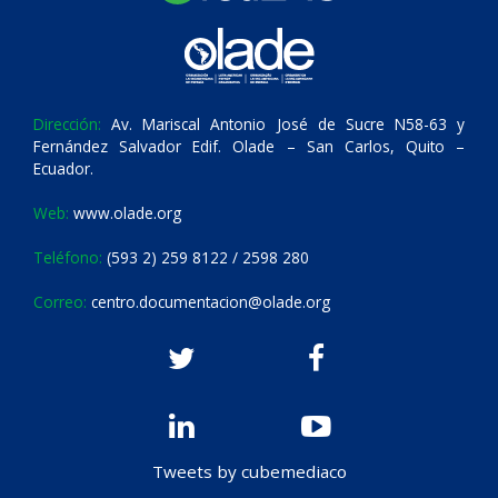
Dirección:
Av. Mariscal Antonio José de Sucre N58-63 y
Fernández Salvador Edif. Olade – San Carlos, Quito –
Ecuador.
Web:
www.olade.org
Teléfono:
(593 2) 259 8122 / 2598 280
Correo:
centro.documentacion@olade.org
Tweets by cubemediaco