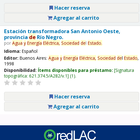
Hacer reserva
Agregar al carrito
Estación transformadora San Antonio Oeste,
provincia
de
Río Negro.
por
Agua
y
Energía
Eléctrica,
Sociedad
de
l
Estado
.
Idioma:
Español
Editor:
Buenos Aires:
Agua
y
Energía
Eléctrica,
Sociedad
de
l
Estado
,
1998
Disponibilidad:
Ítems disponibles para préstamo:
Signatura
topográfica:
621.374.5/A282/v.1
(1).
Hacer reserva
Agregar al carrito