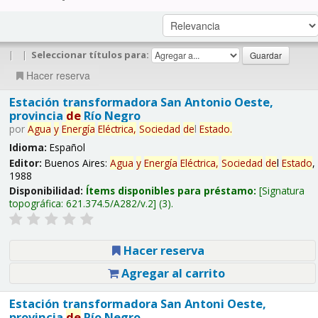
|
|
Seleccionar títulos para:
Hacer reserva
Estación transformadora San Antonio Oeste,
provincia
de
Río Negro
por
Agua
y
Energía
Eléctrica,
Sociedad
de
l
Estado
.
Idioma:
Español
Editor:
Buenos Aires:
Agua
y
Energía
Eléctrica,
Sociedad
de
l
Estado
,
1988
Disponibilidad:
Ítems disponibles para préstamo:
Signatura
topográfica:
621.374.5/A282/v.2
(3).
Hacer reserva
Agregar al carrito
Estación transformadora San Antoni Oeste,
provincia
de
Río Negro