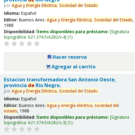
por
Agua
y
Energía
Eléctrica,
Sociedad
de
l
Estado
.
Idioma:
Español
Editor:
Buenos Aires:
Agua
y
Energía
Eléctrica,
Sociedad
de
l
Estado
,
1988
Disponibilidad:
Ítems disponibles para préstamo:
Signatura
topográfica:
621.374.5/A282/v.4
(1).
Hacer reserva
Agregar al carrito
Estacion transformadora San Antonio Oeste,
provincia
de
Río Negro.
por
Agua
y
Energía
Eléctrica,
Sociedad
de
l
Estado
.
Idioma:
Español
Editor:
Buenos Aires:
Agua
y
energía
eléctrica,
sociedad
de
l
estado
, 1988
Disponibilidad:
Ítems disponibles para préstamo:
Signatura
topográfica:
621.374.5/A282/v.3
(1).