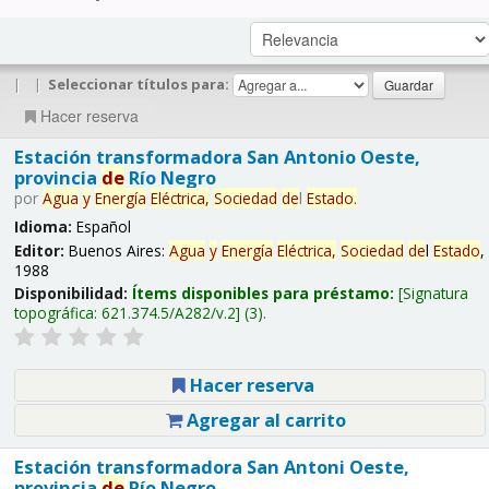
|
|
Seleccionar títulos para:
Hacer reserva
Estación transformadora San Antonio Oeste,
provincia
de
Río Negro
por
Agua
y
Energía
Eléctrica,
Sociedad
de
l
Estado
.
Idioma:
Español
Editor:
Buenos Aires:
Agua
y
Energía
Eléctrica,
Sociedad
de
l
Estado
,
1988
Disponibilidad:
Ítems disponibles para préstamo:
Signatura
topográfica:
621.374.5/A282/v.2
(3).
Hacer reserva
Agregar al carrito
Estación transformadora San Antoni Oeste,
provincia
de
Río Negro