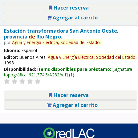
Hacer reserva
Agregar al carrito
Estación transformadora San Antonio Oeste,
provincia
de
Río Negro.
por
Agua
y
Energía
Eléctrica,
Sociedad
de
l
Estado
.
Idioma:
Español
Editor:
Buenos Aires:
Agua
y
Energía
Eléctrica,
Sociedad
de
l
Estado
,
1998
Disponibilidad:
Ítems disponibles para préstamo:
Signatura
topográfica:
621.374.5/A282/v.1
(1).
Hacer reserva
Agregar al carrito