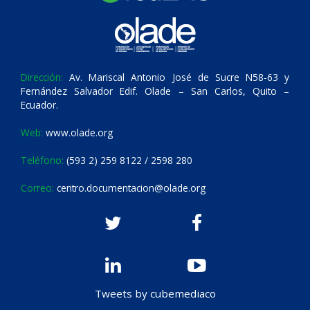
Dirección:
Av. Mariscal Antonio José de Sucre N58-63 y
Fernández Salvador Edif. Olade – San Carlos, Quito –
Ecuador.
Web:
www.olade.org
Teléfono:
(593 2) 259 8122 / 2598 280
Correo:
centro.documentacion@olade.org
Tweets by cubemediaco