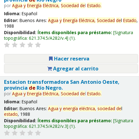
por
Agua
y
Energía
Eléctrica,
Sociedad
de
l
Estado
.
Idioma:
Español
Editor:
Buenos Aires:
Agua
y
Energía
Eléctrica,
Sociedad
de
l
Estado
,
1988
Disponibilidad:
Ítems disponibles para préstamo:
Signatura
topográfica:
621.374.5/A282/v.4
(1).
Hacer reserva
Agregar al carrito
Estacion transformadora San Antonio Oeste,
provincia
de
Río Negro.
por
Agua
y
Energía
Eléctrica,
Sociedad
de
l
Estado
.
Idioma:
Español
Editor:
Buenos Aires:
Agua
y
energía
eléctrica,
sociedad
de
l
estado
, 1988
Disponibilidad:
Ítems disponibles para préstamo:
Signatura
topográfica:
621.374.5/A282/v.3
(1).