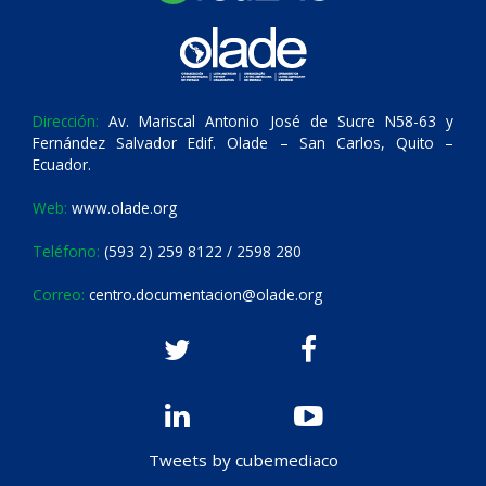
Dirección:
Av. Mariscal Antonio José de Sucre N58-63 y
Fernández Salvador Edif. Olade – San Carlos, Quito –
Ecuador.
Web:
www.olade.org
Teléfono:
(593 2) 259 8122 / 2598 280
Correo:
centro.documentacion@olade.org
Tweets by cubemediaco