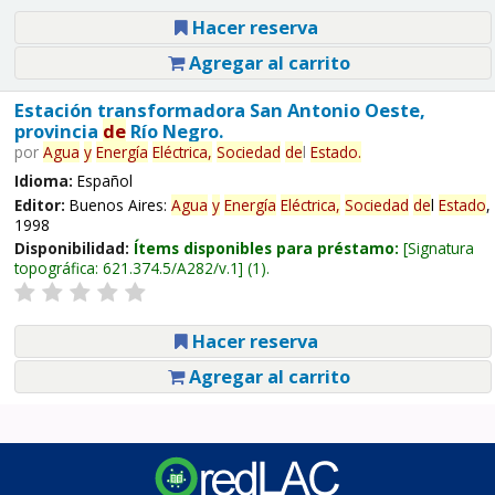
Hacer reserva
Agregar al carrito
Estación transformadora San Antonio Oeste,
provincia
de
Río Negro.
por
Agua
y
Energía
Eléctrica,
Sociedad
de
l
Estado
.
Idioma:
Español
Editor:
Buenos Aires:
Agua
y
Energía
Eléctrica,
Sociedad
de
l
Estado
,
1998
Disponibilidad:
Ítems disponibles para préstamo:
Signatura
topográfica:
621.374.5/A282/v.1
(1).
Hacer reserva
Agregar al carrito