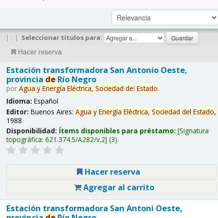
|
|
Seleccionar títulos para:
Hacer reserva
Estación transformadora San Antonio Oeste,
provincia
de
Río Negro
por
Agua
y
Energía
Eléctrica,
Sociedad
de
l
Estado
.
Idioma:
Español
Editor:
Buenos Aires:
Agua
y
Energía
Eléctrica,
Sociedad
de
l
Estado
,
1988
Disponibilidad:
Ítems disponibles para préstamo:
Signatura
topográfica:
621.374.5/A282/v.2
(3).
Hacer reserva
Agregar al carrito
Estación transformadora San Antoni Oeste,
provincia
de
Río Negro