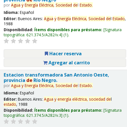
por
Agua
y
Energía
Eléctrica,
Sociedad
de
l
Estado
.
Idioma:
Español
Editor:
Buenos Aires:
Agua
y
Energía
Eléctrica,
Sociedad
de
l
Estado
,
1988
Disponibilidad:
Ítems disponibles para préstamo:
Signatura
topográfica:
621.374.5/A282/v.4
(1).
Hacer reserva
Agregar al carrito
Estacion transformadora San Antonio Oeste,
provincia
de
Río Negro.
por
Agua
y
Energía
Eléctrica,
Sociedad
de
l
Estado
.
Idioma:
Español
Editor:
Buenos Aires:
Agua
y
energía
eléctrica,
sociedad
de
l
estado
, 1988
Disponibilidad:
Ítems disponibles para préstamo:
Signatura
topográfica:
621.374.5/A282/v.3
(1).