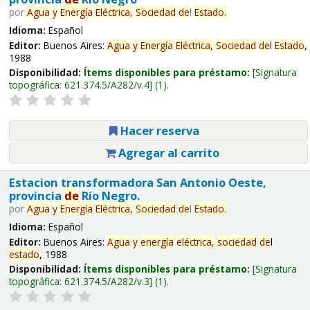
por
Agua
y
Energía
Eléctrica,
Sociedad
de
l
Estado
.
Idioma:
Español
Editor:
Buenos Aires:
Agua
y
Energía
Eléctrica,
Sociedad
de
l
Estado
,
1988
Disponibilidad:
Ítems disponibles para préstamo:
Signatura
topográfica:
621.374.5/A282/v.4
(1).
Hacer reserva
Agregar al carrito
Estacion transformadora San Antonio Oeste,
provincia
de
Río Negro.
por
Agua
y
Energía
Eléctrica,
Sociedad
de
l
Estado
.
Idioma:
Español
Editor:
Buenos Aires:
Agua
y
energía
eléctrica,
sociedad
de
l
estado
, 1988
Disponibilidad:
Ítems disponibles para préstamo:
Signatura
topográfica:
621.374.5/A282/v.3
(1).