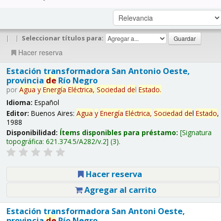
|
|
Seleccionar títulos para:
Hacer reserva
Estación transformadora San Antonio Oeste,
provincia
de
Río Negro
por
Agua
y
Energía
Eléctrica,
Sociedad
de
l
Estado
.
Idioma:
Español
Editor:
Buenos Aires:
Agua
y
Energía
Eléctrica,
Sociedad
de
l
Estado
,
1988
Disponibilidad:
Ítems disponibles para préstamo:
Signatura
topográfica:
621.374.5/A282/v.2
(3).
Hacer reserva
Agregar al carrito
Estación transformadora San Antoni Oeste,
provincia
de
Río Negro