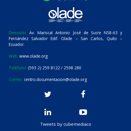
Dirección:
Av. Mariscal Antonio José de Sucre N58-63 y
Fernández Salvador Edif. Olade – San Carlos, Quito –
Ecuador.
Web:
www.olade.org
Teléfono:
(593 2) 259 8122 / 2598 280
Correo:
centro.documentacion@olade.org
Tweets by cubemediaco