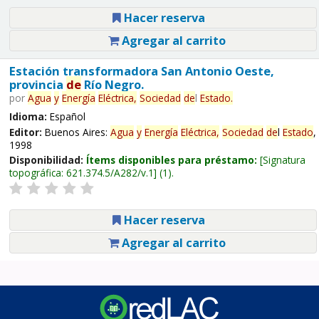
Hacer reserva
Agregar al carrito
Estación transformadora San Antonio Oeste,
provincia
de
Río Negro.
por
Agua
y
Energía
Eléctrica,
Sociedad
de
l
Estado
.
Idioma:
Español
Editor:
Buenos Aires:
Agua
y
Energía
Eléctrica,
Sociedad
de
l
Estado
,
1998
Disponibilidad:
Ítems disponibles para préstamo:
Signatura
topográfica:
621.374.5/A282/v.1
(1).
Hacer reserva
Agregar al carrito