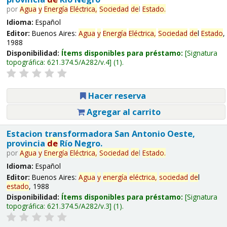
por
Agua
y
Energía
Eléctrica,
Sociedad
de
l
Estado
.
Idioma:
Español
Editor:
Buenos Aires:
Agua
y
Energía
Eléctrica,
Sociedad
de
l
Estado
,
1988
Disponibilidad:
Ítems disponibles para préstamo:
Signatura
topográfica:
621.374.5/A282/v.4
(1).
Hacer reserva
Agregar al carrito
Estacion transformadora San Antonio Oeste,
provincia
de
Río Negro.
por
Agua
y
Energía
Eléctrica,
Sociedad
de
l
Estado
.
Idioma:
Español
Editor:
Buenos Aires:
Agua
y
energía
eléctrica,
sociedad
de
l
estado
, 1988
Disponibilidad:
Ítems disponibles para préstamo:
Signatura
topográfica:
621.374.5/A282/v.3
(1).