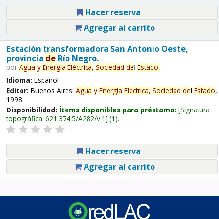
Hacer reserva
Agregar al carrito
Estación transformadora San Antonio Oeste,
provincia
de
Río Negro.
por
Agua
y
Energía
Eléctrica,
Sociedad
de
l
Estado
.
Idioma:
Español
Editor:
Buenos Aires:
Agua
y
Energía
Eléctrica,
Sociedad
de
l
Estado
,
1998
Disponibilidad:
Ítems disponibles para préstamo:
Signatura
topográfica:
621.374.5/A282/v.1
(1).
Hacer reserva
Agregar al carrito