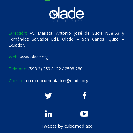
Dirección:
Av. Mariscal Antonio José de Sucre N58-63 y
Fernández Salvador Edif. Olade – San Carlos, Quito –
Ecuador.
Web:
www.olade.org
Teléfono:
(593 2) 259 8122 / 2598 280
Correo:
centro.documentacion@olade.org
Tweets by cubemediaco