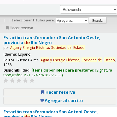
|
|
Seleccionar títulos para:
Hacer reserva
Estación transformadora San Antonio Oeste,
provincia
de
Río Negro
por
Agua
y
Energía
Eléctrica,
Sociedad
de
l
Estado
.
Idioma:
Español
Editor:
Buenos Aires:
Agua
y
Energía
Eléctrica,
Sociedad
de
l
Estado
,
1988
Disponibilidad:
Ítems disponibles para préstamo:
Signatura
topográfica:
621.374.5/A282/v.2
(3).
Hacer reserva
Agregar al carrito
Estación transformadora San Antoni Oeste,
provincia
de
Río Negro