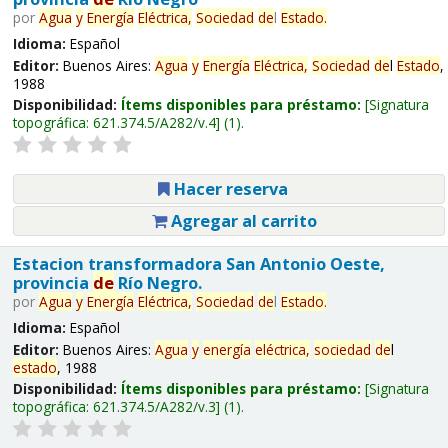
por
Agua
y
Energía
Eléctrica,
Sociedad
de
l
Estado
.
Idioma:
Español
Editor:
Buenos Aires:
Agua
y
Energía
Eléctrica,
Sociedad
de
l
Estado
,
1988
Disponibilidad:
Ítems disponibles para préstamo:
Signatura
topográfica:
621.374.5/A282/v.4
(1).
Hacer reserva
Agregar al carrito
Estacion transformadora San Antonio Oeste,
provincia
de
Río Negro.
por
Agua
y
Energía
Eléctrica,
Sociedad
de
l
Estado
.
Idioma:
Español
Editor:
Buenos Aires:
Agua
y
energía
eléctrica,
sociedad
de
l
estado
, 1988
Disponibilidad:
Ítems disponibles para préstamo:
Signatura
topográfica:
621.374.5/A282/v.3
(1).