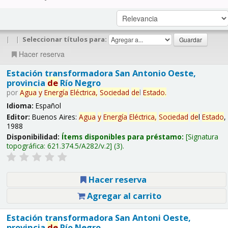
|
|
Seleccionar títulos para:
Hacer reserva
Estación transformadora San Antonio Oeste,
provincia
de
Río Negro
por
Agua
y
Energía
Eléctrica,
Sociedad
de
l
Estado
.
Idioma:
Español
Editor:
Buenos Aires:
Agua
y
Energía
Eléctrica,
Sociedad
de
l
Estado
,
1988
Disponibilidad:
Ítems disponibles para préstamo:
Signatura
topográfica:
621.374.5/A282/v.2
(3).
Hacer reserva
Agregar al carrito
Estación transformadora San Antoni Oeste,
provincia
de
Río Negro