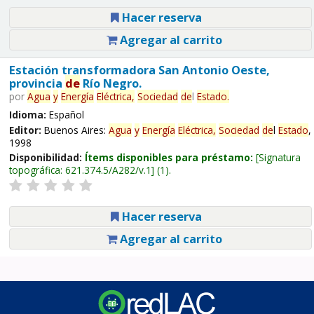
Hacer reserva
Agregar al carrito
Estación transformadora San Antonio Oeste,
provincia
de
Río Negro.
por
Agua
y
Energía
Eléctrica,
Sociedad
de
l
Estado
.
Idioma:
Español
Editor:
Buenos Aires:
Agua
y
Energía
Eléctrica,
Sociedad
de
l
Estado
,
1998
Disponibilidad:
Ítems disponibles para préstamo:
Signatura
topográfica:
621.374.5/A282/v.1
(1).
Hacer reserva
Agregar al carrito