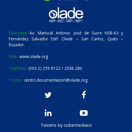
Dirección:
Av. Mariscal Antonio José de Sucre N58-63 y
Fernández Salvador Edif. Olade – San Carlos, Quito –
Ecuador.
Web:
www.olade.org
Teléfono:
(593 2) 259 8122 / 2598 280
Correo:
centro.documentacion@olade.org
Tweets by cubemediaco