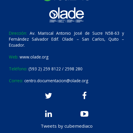
Dirección:
Av. Mariscal Antonio José de Sucre N58-63 y
Fernández Salvador Edif. Olade – San Carlos, Quito –
Ecuador.
Web:
www.olade.org
Teléfono:
(593 2) 259 8122 / 2598 280
Correo:
centro.documentacion@olade.org
Tweets by cubemediaco