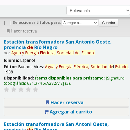
|
|
Seleccionar títulos para:
Hacer reserva
Estación transformadora San Antonio Oeste,
provincia
de
Río Negro
por
Agua
y
Energía
Eléctrica,
Sociedad
de
l
Estado
.
Idioma:
Español
Editor:
Buenos Aires:
Agua
y
Energía
Eléctrica,
Sociedad
de
l
Estado
,
1988
Disponibilidad:
Ítems disponibles para préstamo:
Signatura
topográfica:
621.374.5/A282/v.2
(3).
Hacer reserva
Agregar al carrito
Estación transformadora San Antoni Oeste,
provincia
de
Río Negro