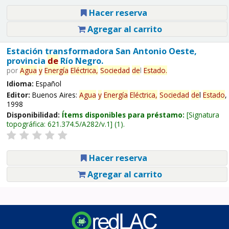
Hacer reserva
Agregar al carrito
Estación transformadora San Antonio Oeste,
provincia
de
Río Negro.
por
Agua
y
Energía
Eléctrica,
Sociedad
de
l
Estado
.
Idioma:
Español
Editor:
Buenos Aires:
Agua
y
Energía
Eléctrica,
Sociedad
de
l
Estado
,
1998
Disponibilidad:
Ítems disponibles para préstamo:
Signatura
topográfica:
621.374.5/A282/v.1
(1).
Hacer reserva
Agregar al carrito