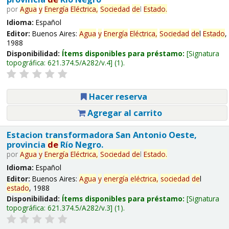
por
Agua
y
Energía
Eléctrica,
Sociedad
de
l
Estado
.
Idioma:
Español
Editor:
Buenos Aires:
Agua
y
Energía
Eléctrica,
Sociedad
de
l
Estado
,
1988
Disponibilidad:
Ítems disponibles para préstamo:
Signatura
topográfica:
621.374.5/A282/v.4
(1).
Hacer reserva
Agregar al carrito
Estacion transformadora San Antonio Oeste,
provincia
de
Río Negro.
por
Agua
y
Energía
Eléctrica,
Sociedad
de
l
Estado
.
Idioma:
Español
Editor:
Buenos Aires:
Agua
y
energía
eléctrica,
sociedad
de
l
estado
, 1988
Disponibilidad:
Ítems disponibles para préstamo:
Signatura
topográfica:
621.374.5/A282/v.3
(1).