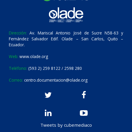
Dirección:
Av. Mariscal Antonio José de Sucre N58-63 y
Fernández Salvador Edif. Olade – San Carlos, Quito –
Ecuador.
Web:
www.olade.org
Teléfono:
(593 2) 259 8122 / 2598 280
Correo:
centro.documentacion@olade.org
Tweets by cubemediaco