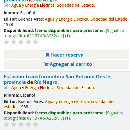
por
Agua
y
Energía
Eléctrica,
Sociedad
de
l
Estado
.
Idioma:
Español
Editor:
Buenos Aires:
Agua
y
Energía
Eléctrica,
Sociedad
de
l
Estado
,
1988
Disponibilidad:
Ítems disponibles para préstamo:
Signatura
topográfica:
621.374.5/A282/v.4
(1).
Hacer reserva
Agregar al carrito
Estacion transformadora San Antonio Oeste,
provincia
de
Río Negro.
por
Agua
y
Energía
Eléctrica,
Sociedad
de
l
Estado
.
Idioma:
Español
Editor:
Buenos Aires:
Agua
y
energía
eléctrica,
sociedad
de
l
estado
, 1988
Disponibilidad:
Ítems disponibles para préstamo:
Signatura
topográfica:
621.374.5/A282/v.3
(1).