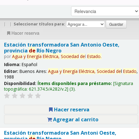
|
|
Seleccionar títulos para:
Hacer reserva
Estación transformadora San Antonio Oeste,
provincia
de
Río Negro
por
Agua
y
Energía
Eléctrica,
Sociedad
de
l
Estado
.
Idioma:
Español
Editor:
Buenos Aires:
Agua
y
Energía
Eléctrica,
Sociedad
de
l
Estado
,
1988
Disponibilidad:
Ítems disponibles para préstamo:
Signatura
topográfica:
621.374.5/A282/v.2
(3).
Hacer reserva
Agregar al carrito
Estación transformadora San Antoni Oeste,
provincia
de
Río Negro