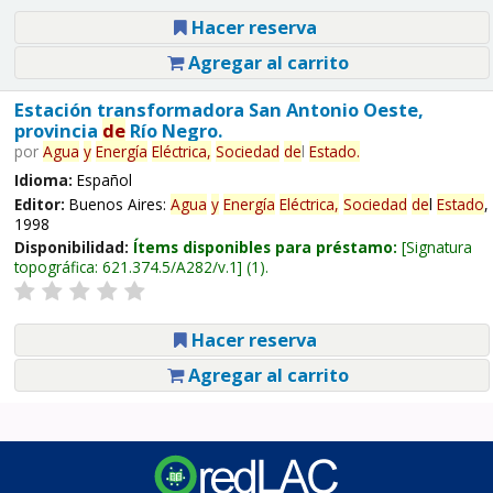
Hacer reserva
Agregar al carrito
Estación transformadora San Antonio Oeste,
provincia
de
Río Negro.
por
Agua
y
Energía
Eléctrica,
Sociedad
de
l
Estado
.
Idioma:
Español
Editor:
Buenos Aires:
Agua
y
Energía
Eléctrica,
Sociedad
de
l
Estado
,
1998
Disponibilidad:
Ítems disponibles para préstamo:
Signatura
topográfica:
621.374.5/A282/v.1
(1).
Hacer reserva
Agregar al carrito