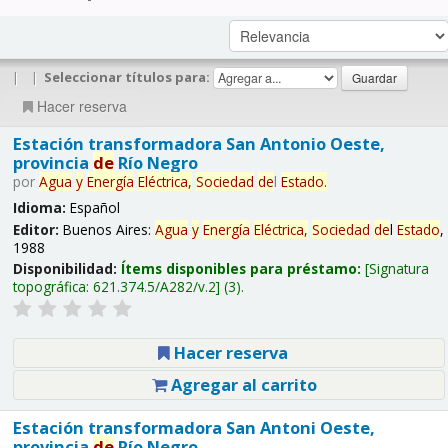
|
|
Seleccionar títulos para:
Hacer reserva
Estación transformadora San Antonio Oeste,
provincia
de
Río Negro
por
Agua
y
Energía
Eléctrica,
Sociedad
de
l
Estado
.
Idioma:
Español
Editor:
Buenos Aires:
Agua
y
Energía
Eléctrica,
Sociedad
de
l
Estado
,
1988
Disponibilidad:
Ítems disponibles para préstamo:
Signatura
topográfica:
621.374.5/A282/v.2
(3).
Hacer reserva
Agregar al carrito
Estación transformadora San Antoni Oeste,
provincia
de
Río Negro