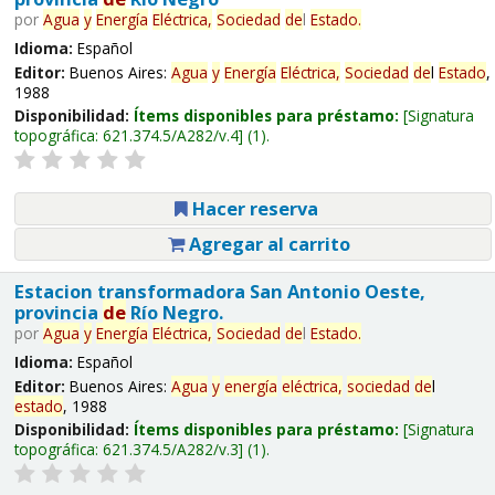
por
Agua
y
Energía
Eléctrica,
Sociedad
de
l
Estado
.
Idioma:
Español
Editor:
Buenos Aires:
Agua
y
Energía
Eléctrica,
Sociedad
de
l
Estado
,
1988
Disponibilidad:
Ítems disponibles para préstamo:
Signatura
topográfica:
621.374.5/A282/v.4
(1).
Hacer reserva
Agregar al carrito
Estacion transformadora San Antonio Oeste,
provincia
de
Río Negro.
por
Agua
y
Energía
Eléctrica,
Sociedad
de
l
Estado
.
Idioma:
Español
Editor:
Buenos Aires:
Agua
y
energía
eléctrica,
sociedad
de
l
estado
, 1988
Disponibilidad:
Ítems disponibles para préstamo:
Signatura
topográfica:
621.374.5/A282/v.3
(1).