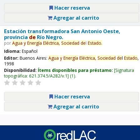
Hacer reserva
Agregar al carrito
Estación transformadora San Antonio Oeste,
provincia
de
Río Negro.
por
Agua
y
Energía
Eléctrica,
Sociedad
de
l
Estado
.
Idioma:
Español
Editor:
Buenos Aires:
Agua
y
Energía
Eléctrica,
Sociedad
de
l
Estado
,
1998
Disponibilidad:
Ítems disponibles para préstamo:
Signatura
topográfica:
621.374.5/A282/v.1
(1).
Hacer reserva
Agregar al carrito