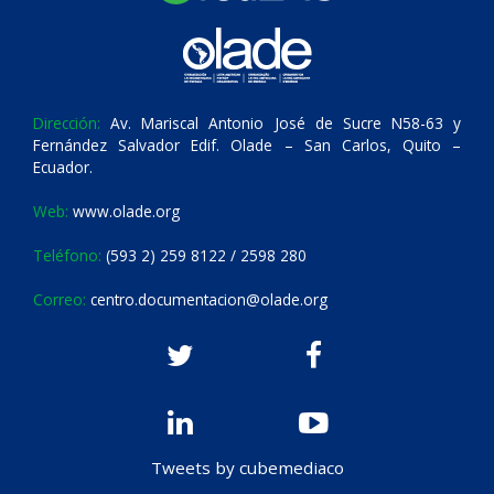
Dirección:
Av. Mariscal Antonio José de Sucre N58-63 y
Fernández Salvador Edif. Olade – San Carlos, Quito –
Ecuador.
Web:
www.olade.org
Teléfono:
(593 2) 259 8122 / 2598 280
Correo:
centro.documentacion@olade.org
Tweets by cubemediaco