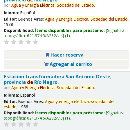
por
Agua
y
Energía
Eléctrica,
Sociedad
de
l
Estado
.
Idioma:
Español
Editor:
Buenos Aires:
Agua
y
Energía
Eléctrica,
Sociedad
de
l
Estado
,
1988
Disponibilidad:
Ítems disponibles para préstamo:
Signatura
topográfica:
621.374.5/A282/v.4
(1).
Hacer reserva
Agregar al carrito
Estacion transformadora San Antonio Oeste,
provincia
de
Río Negro.
por
Agua
y
Energía
Eléctrica,
Sociedad
de
l
Estado
.
Idioma:
Español
Editor:
Buenos Aires:
Agua
y
energía
eléctrica,
sociedad
de
l
estado
, 1988
Disponibilidad:
Ítems disponibles para préstamo:
Signatura
topográfica:
621.374.5/A282/v.3
(1).