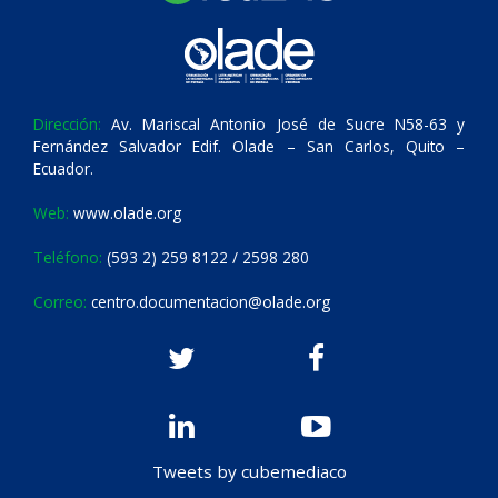
Dirección:
Av. Mariscal Antonio José de Sucre N58-63 y
Fernández Salvador Edif. Olade – San Carlos, Quito –
Ecuador.
Web:
www.olade.org
Teléfono:
(593 2) 259 8122 / 2598 280
Correo:
centro.documentacion@olade.org
Tweets by cubemediaco