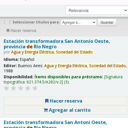
|
|
Seleccionar títulos para:
Hacer reserva
Estación transformadora San Antonio Oeste,
provincia
de
Río Negro
por
Agua
y
Energía
Eléctrica,
Sociedad
de
l
Estado
.
Idioma:
Español
Editor:
Buenos Aires:
Agua
y
Energía
Eléctrica,
Sociedad
de
l
Estado
,
1988
Disponibilidad:
Ítems disponibles para préstamo:
Signatura
topográfica:
621.374.5/A282/v.2
(3).
Hacer reserva
Agregar al carrito
Estación transformadora San Antoni Oeste,
provincia
de
Río Negro