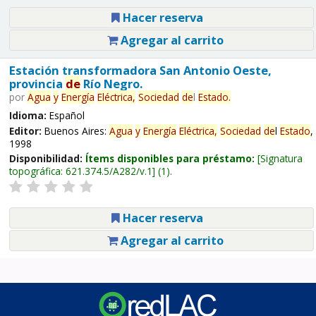
Hacer reserva
Agregar al carrito
Estación transformadora San Antonio Oeste,
provincia
de
Río Negro.
por
Agua
y
Energía
Eléctrica,
Sociedad
de
l
Estado
.
Idioma:
Español
Editor:
Buenos Aires:
Agua
y
Energía
Eléctrica,
Sociedad
de
l
Estado
,
1998
Disponibilidad:
Ítems disponibles para préstamo:
Signatura
topográfica:
621.374.5/A282/v.1
(1).
Hacer reserva
Agregar al carrito