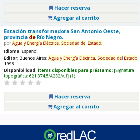
Hacer reserva
Agregar al carrito
Estación transformadora San Antonio Oeste,
provincia
de
Río Negro.
por
Agua
y
Energía
Eléctrica,
Sociedad
de
l
Estado
.
Idioma:
Español
Editor:
Buenos Aires:
Agua
y
Energía
Eléctrica,
Sociedad
de
l
Estado
,
1998
Disponibilidad:
Ítems disponibles para préstamo:
Signatura
topográfica:
621.374.5/A282/v.1
(1).
Hacer reserva
Agregar al carrito