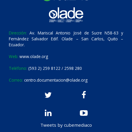
Dirección:
Av. Mariscal Antonio José de Sucre N58-63 y
Fernández Salvador Edif. Olade – San Carlos, Quito –
Ecuador.
Web:
www.olade.org
Teléfono:
(593 2) 259 8122 / 2598 280
Correo:
centro.documentacion@olade.org
Tweets by cubemediaco