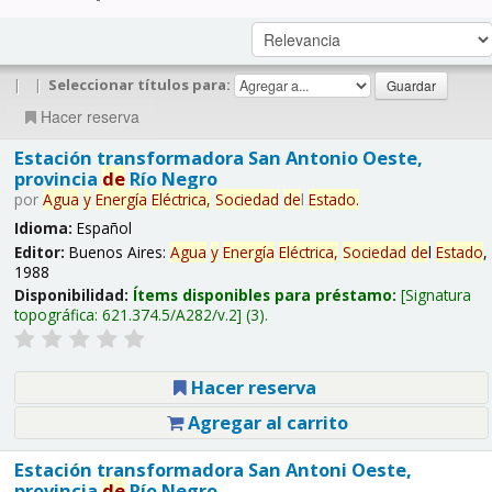
|
|
Seleccionar títulos para:
Hacer reserva
Estación transformadora San Antonio Oeste,
provincia
de
Río Negro
por
Agua
y
Energía
Eléctrica,
Sociedad
de
l
Estado
.
Idioma:
Español
Editor:
Buenos Aires:
Agua
y
Energía
Eléctrica,
Sociedad
de
l
Estado
,
1988
Disponibilidad:
Ítems disponibles para préstamo:
Signatura
topográfica:
621.374.5/A282/v.2
(3).
Hacer reserva
Agregar al carrito
Estación transformadora San Antoni Oeste,
provincia
de
Río Negro