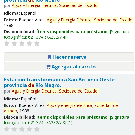
por
Agua
y
Energía
Eléctrica,
Sociedad
de
l
Estado
.
Idioma:
Español
Editor:
Buenos Aires:
Agua
y
Energía
Eléctrica,
Sociedad
de
l
Estado
,
1988
Disponibilidad:
Ítems disponibles para préstamo:
Signatura
topográfica:
621.374.5/A282/v.4
(1).
Hacer reserva
Agregar al carrito
Estacion transformadora San Antonio Oeste,
provincia
de
Río Negro.
por
Agua
y
Energía
Eléctrica,
Sociedad
de
l
Estado
.
Idioma:
Español
Editor:
Buenos Aires:
Agua
y
energía
eléctrica,
sociedad
de
l
estado
, 1988
Disponibilidad:
Ítems disponibles para préstamo:
Signatura
topográfica:
621.374.5/A282/v.3
(1).